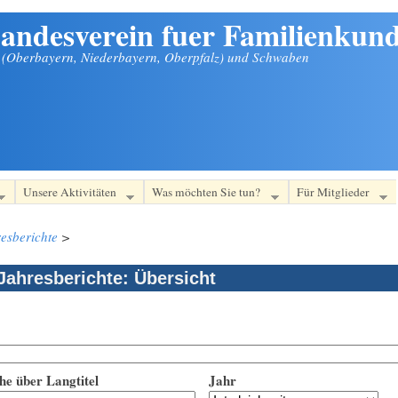
andesverein fuer Familienkund
n (Oberbayern, Niederbayern, Oberpfalz) und Schwaben
Unsere Aktivitäten
Was möchten Sie tun?
Für Mitglieder
esberichte
>
Jahresberichte: Übersicht
he über Langtitel
Jahr