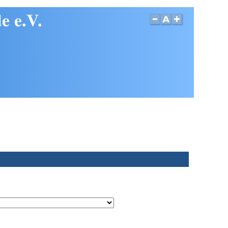
e e.V.