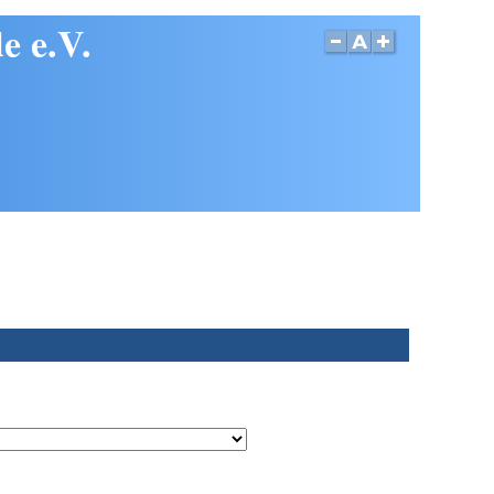
e e.V.