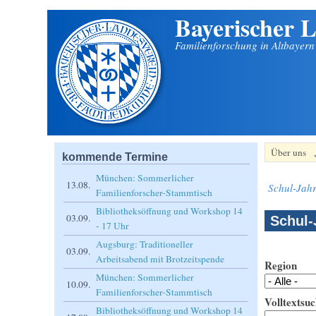
Bayerischer L
Direkt zum Inhalt
Familienforschung in Altbayer
Über uns
kommende Termine
München: Sommerlicher
13.08.
Schul-Jahr
Familienforscher-Stammtisch
Bibliotheksöffnung und Workshop 14
03.09.
Schul-
- 17 Uhr
Augsburg: Traditioneller
03.09.
Arbeitsabend mit Brotzeitspende
Region
München: Sommerlicher
10.09.
Familienforscher-Stammtisch
Volltextsuc
Bibliotheksöffnung und Workshop 14