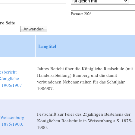
Jahr
Datum
Format: 2026
ro Seite
Langtitel
Jahres-Bericht über die Königliche Realschule (mit
esbericht
Handelsabteilung) Bamberg und die damit
önigliche
verbundenen Nebenanstalten für das Schuljahr
e 1906/1907
1906/07.
Festschrift zur Feier des 25jährigen Bestehens der
t Weissenburg
Königlichen Realschule in Weissenburg a.S. 1875-
e 1875/1900.
1900.