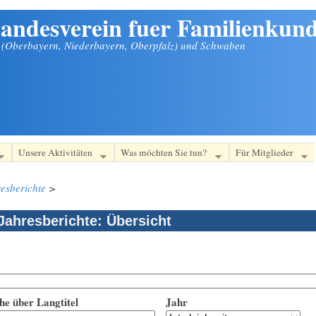
andesverein fuer Familienkund
n (Oberbayern, Niederbayern, Oberpfalz) und Schwaben
Unsere Aktivitäten
Was möchten Sie tun?
Für Mitglieder
esberichte
>
Jahresberichte: Übersicht
he über Langtitel
Jahr