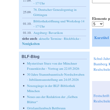
17.09.
- 17 Uhr
76. Deutscher Genealogentag in
25.09.
Göttingen
Elemente p
Bibliotheksöffnung und Workshop 14
01.10.
- 17 Uhr
01.10.
Augsburg: Bavarikon
Kurztitel
siehe auch
:
aktuelle Termine
·
Rückblicke
·
Neuigkeiten
BLF-Blog
Schul-Jahr
Mysteriöser Sturz von der Münchner
Bamberg K
Frauenkirche - Vortrag am 22.05.2026
Realschul
30 Jahre Stammbaumtisch-Nordschwaben
- Jubiläumsausstellung am 24.05.2026
Neuzugänge in der BLF-Bibliothek
München
Festschrif
Neues aus der Redaktion der „Gelben
Realschul
Blätter“
Ortsfamilienbuch Bettbrunn