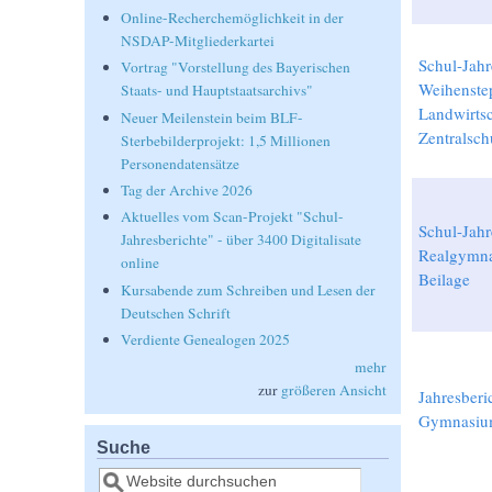
Online-Recherchemöglichkeit in der
NSDAP-Mitgliederkartei
Schul-Jahr
Vortrag "Vorstellung des Bayerischen
Weihenste
Staats- und Hauptstaatsarchivs"
Landwirtsc
Neuer Meilenstein beim BLF-
Zentralsch
Sterbebilderprojekt: 1,5 Millionen
Personendatensätze
Tag der Archive 2026
Aktuelles vom Scan-Projekt "Schul-
Schul-Jahre
Jahresberichte" - über 3400 Digitalisate
Realgymn
online
Beilage
Kursabende zum Schreiben und Lesen der
Deutschen Schrift
Verdiente Genealogen 2025
mehr
zur
größeren Ansicht
Jahresber
Gymnasiu
Suche
Suche