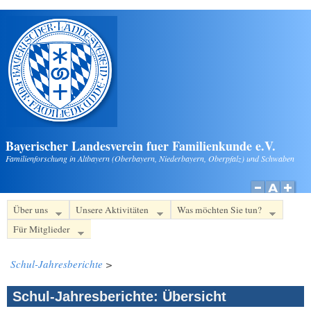
Direkt zum Inhalt
Bayerischer Landesverein fuer Familienkunde e.V.
Familienforschung in Altbayern (Oberbayern, Niederbayern, Oberpfalz) und Schwaben
Über uns
Unsere Aktivitäten
Was möchten Sie tun?
Für Mitglieder
Schul-Jahresberichte
>
Schul-Jahresberichte: Übersicht