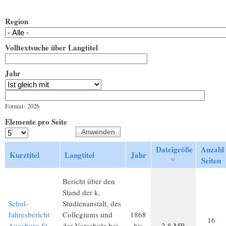
Region
Volltextsuche über Langtitel
Jahr
Jahr
Datum
Format: 2026
Elemente pro Seite
Dateigröße
Anzahl
Kurztitel
Langtitel
Jahr
Seiten
Bericht über den
Stand der k.
Schul-
Studienanstalt, des
Jahresbericht
Collegiums und
1868
16
Augsburg St.
der Vorschule bei
bis
2,8 MB