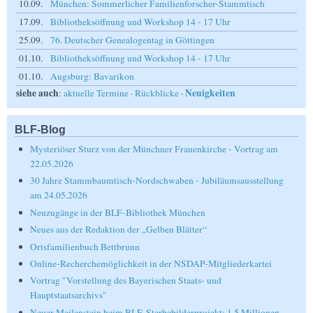
10.09.
München: Sommerlicher Familienforscher-Stammtisch
17.09.
Bibliotheksöffnung und Workshop 14 - 17 Uhr
25.09.
76. Deutscher Genealogentag in Göttingen
01.10.
Bibliotheksöffnung und Workshop 14 - 17 Uhr
01.10.
Augsburg: Bavarikon
siehe auch
Neuigkeiten
:
aktuelle Termine
·
Rückblicke
·
BLF-Blog
Mysteriöser Sturz von der Münchner Frauenkirche - Vortrag am
22.05.2026
30 Jahre Stammbaumtisch-Nordschwaben - Jubiläumsausstellung
am 24.05.2026
Neuzugänge in der BLF-Bibliothek München
Neues aus der Redaktion der „Gelben Blätter“
Ortsfamilienbuch Bettbrunn
Online-Recherchemöglichkeit in der NSDAP-Mitgliederkartei
Vortrag "Vorstellung des Bayerischen Staats- und
Hauptstaatsarchivs"
Neuer Meilenstein beim BLF-Sterbebilderprojekt: 1,5 Millionen