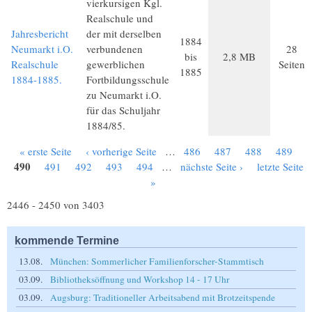
vierkursigen Kgl.
Realschule und
Jahresbericht
der mit derselben
1884
Neumarkt i.O.
verbundenen
28
bis
2,8 MB
Realschule
gewerblichen
Seiten
1885
1884-1885.
Fortbildungsschule
zu Neumarkt i.O.
für das Schuljahr
1884/85.
« erste Seite
‹ vorherige Seite
…
486
487
488
489
Seiten
490
491
492
493
494
…
nächste Seite ›
letzte Seite
»
2446 - 2450 von 3403
kommende Termine
13.08.
München: Sommerlicher Familienforscher-Stammtisch
03.09.
Bibliotheksöffnung und Workshop 14 - 17 Uhr
03.09.
Augsburg: Traditioneller Arbeitsabend mit Brotzeitspende