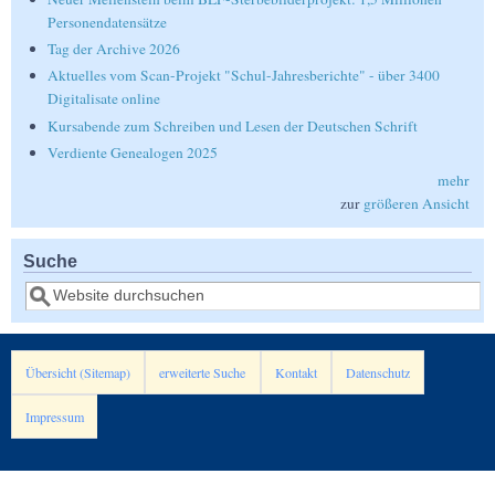
Personendatensätze
Tag der Archive 2026
Aktuelles vom Scan-Projekt "Schul-Jahresberichte" - über 3400
Digitalisate online
Kursabende zum Schreiben und Lesen der Deutschen Schrift
Verdiente Genealogen 2025
mehr
zur
größeren Ansicht
Suche
Suche
Übersicht (Sitemap)
erweiterte Suche
Kontakt
Datenschutz
Impressum