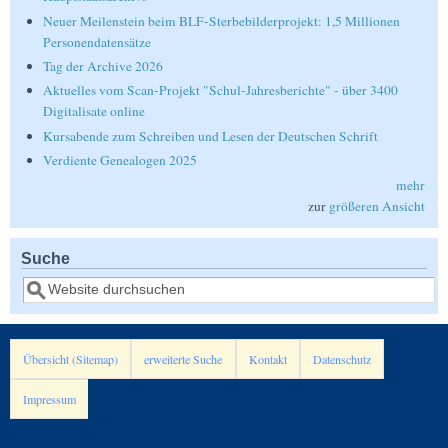
Neuer Meilenstein beim BLF-Sterbebilderprojekt: 1,5 Millionen
Personendatensätze
Tag der Archive 2026
Aktuelles vom Scan-Projekt "Schul-Jahresberichte" - über 3400
Digitalisate online
Kursabende zum Schreiben und Lesen der Deutschen Schrift
Verdiente Genealogen 2025
mehr
zur
größeren Ansicht
Suche
Suche
Übersicht (Sitemap)
erweiterte Suche
Kontakt
Datenschutz
Impressum