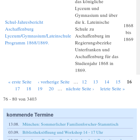
das königliche
Lyceum und
Gymnasium und über
Schul-Jahresbericht
die k. Lateinische
1868
Aschaffenburg
Schule zu
bis
Lyceum/Gymnasium/Lateinschule
Aschaffenburg im
1869
Programm 1868/1869.
Regierungsbezirke
Unterfranken und
Aschaffenburg für das
Studienjahr 1868 in
1869.
16
« erste Seite
‹ vorherige Seite
…
12
13
14
15
Seiten
17
18
19
20
…
nächste Seite ›
letzte Seite »
76 - 80 von 3403
kommende Termine
13.08.
München: Sommerlicher Familienforscher-Stammtisch
03.09.
Bibliotheksöffnung und Workshop 14 - 17 Uhr