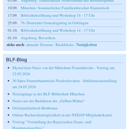
03.09.
Augsburg: Traditioneller Arbeitsabend mit Brotzeitspende
10.09.
München: Sommerlicher Familienforscher-Stammtisch
17.09.
Bibliotheksöffnung und Workshop 14 - 17 Uhr
25.09.
76. Deutscher Genealogentag in Göttingen
01.10.
Bibliotheksöffnung und Workshop 14 - 17 Uhr
01.10.
Augsburg: Bavarikon
siehe auch
Neuigkeiten
:
aktuelle Termine
·
Rückblicke
·
BLF-Blog
Mysteriöser Sturz von der Münchner Frauenkirche - Vortrag am
22.05.2026
30 Jahre Stammbaumtisch-Nordschwaben - Jubiläumsausstellung
am 24.05.2026
Neuzugänge in der BLF-Bibliothek München
Neues aus der Redaktion der „Gelben Blätter“
Ortsfamilienbuch Bettbrunn
Online-Recherchemöglichkeit in der NSDAP-Mitgliederkartei
Vortrag "Vorstellung des Bayerischen Staats- und
Hauptstaatsarchivs"