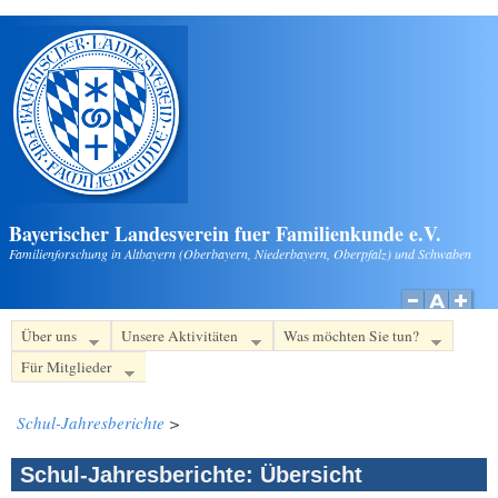
Direkt zum Inhalt
Bayerischer Landesverein fuer Familienkunde e.V.
Familienforschung in Altbayern (Oberbayern, Niederbayern, Oberpfalz) und Schwaben
Über uns
Unsere Aktivitäten
Was möchten Sie tun?
Für Mitglieder
Schul-Jahresberichte
>
Schul-Jahresberichte: Übersicht