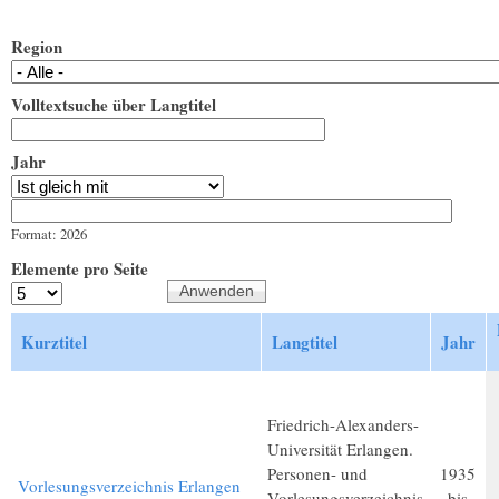
Region
Volltextsuche über Langtitel
Jahr
Jahr
Datum
Format: 2026
Elemente pro Seite
Kurztitel
Langtitel
Jahr
Friedrich-Alexanders-
Universität Erlangen.
Personen- und
1935
Vorlesungsverzeichnis Erlangen
Vorlesungsverzeichnis
bis