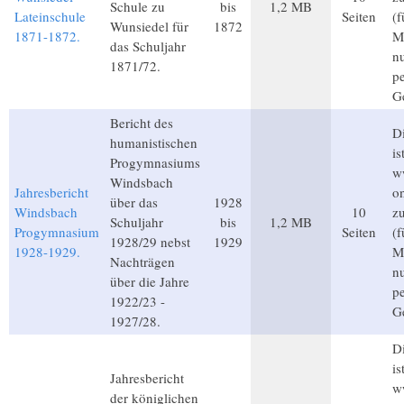
Schule zu
bis
1,2 MB
Lateinschule
Seiten
(
Wunsiedel für
1872
1871-1872.
Mi
das Schuljahr
n
1871/72.
p
G
Bericht des
Di
humanistischen
is
Progymnasiums
w
Windsbach
Jahresbericht
on
über das
1928
Windsbach
10
z
Schuljahr
bis
1,2 MB
Progymnasium
Seiten
(
1928/29 nebst
1929
1928-1929.
Mi
Nachträgen
n
über die Jahre
p
1922/23 -
G
1927/28.
Di
is
Jahresbericht
w
der königlichen