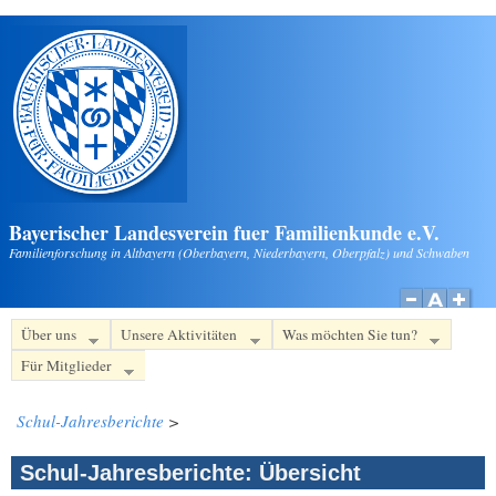
Direkt zum Inhalt
Bayerischer Landesverein fuer Familienkunde e.V.
Familienforschung in Altbayern (Oberbayern, Niederbayern, Oberpfalz) und Schwaben
Über uns
Unsere Aktivitäten
Was möchten Sie tun?
Für Mitglieder
Schul-Jahresberichte
>
Schul-Jahresberichte: Übersicht