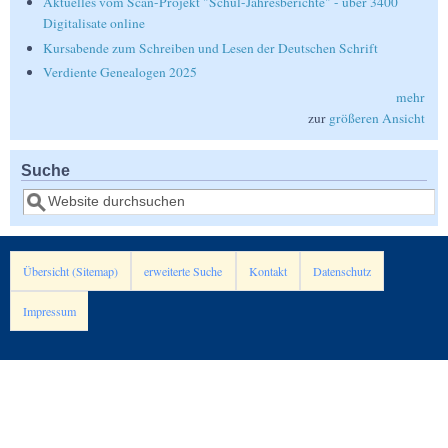
Aktuelles vom Scan-Projekt "Schul-Jahresberichte" - über 3400
Digitalisate online
Kursabende zum Schreiben und Lesen der Deutschen Schrift
Verdiente Genealogen 2025
mehr
zur
größeren Ansicht
Suche
Suche
Übersicht (Sitemap)
erweiterte Suche
Kontakt
Datenschutz
Impressum