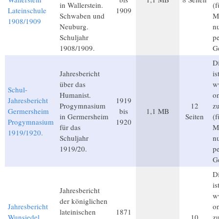
in Wallerstein.
(
Lateinschule
1909
Schwaben und
Mi
1908/1909
Neuburg.
n
Schuljahr
p
1908/1909.
G
Di
Jahresbericht
is
über das
w
Schul-
Humanist.
on
Jahresbericht
1919
Progymnasium
12
z
Germersheim
bis
1,1 MB
in Germersheim
Seiten
(
Progymnasium
1920
für das
Mi
1919/1920.
Schuljahr
n
1919/20.
p
G
Di
is
Jahresbericht
w
der königlichen
Jahresbericht
on
lateinischen
1871
Wunsiedel
10
z