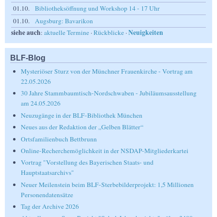
01.10.
Bibliotheksöffnung und Workshop 14 - 17 Uhr
01.10.
Augsburg: Bavarikon
siehe auch
Neuigkeiten
:
aktuelle Termine
·
Rückblicke
·
BLF-Blog
Mysteriöser Sturz von der Münchner Frauenkirche - Vortrag am
22.05.2026
30 Jahre Stammbaumtisch-Nordschwaben - Jubiläumsausstellung
am 24.05.2026
Neuzugänge in der BLF-Bibliothek München
Neues aus der Redaktion der „Gelben Blätter“
Ortsfamilienbuch Bettbrunn
Online-Recherchemöglichkeit in der NSDAP-Mitgliederkartei
Vortrag "Vorstellung des Bayerischen Staats- und
Hauptstaatsarchivs"
Neuer Meilenstein beim BLF-Sterbebilderprojekt: 1,5 Millionen
Personendatensätze
Tag der Archive 2026