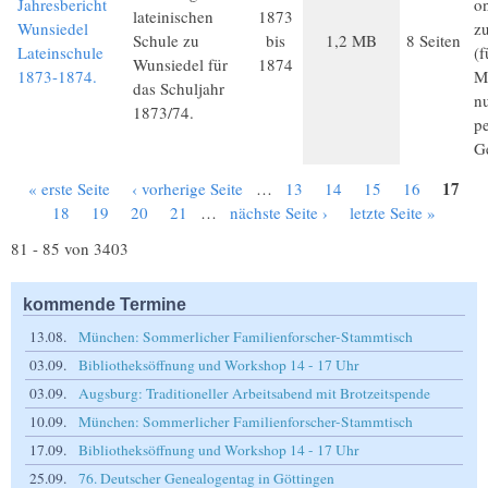
Jahresbericht
on
lateinischen
1873
Wunsiedel
z
Schule zu
bis
1,2 MB
8 Seiten
Lateinschule
(
Wunsiedel für
1874
1873-1874.
Mi
das Schuljahr
n
1873/74.
p
G
17
« erste Seite
‹ vorherige Seite
…
13
14
15
16
Seiten
18
19
20
21
…
nächste Seite ›
letzte Seite »
81 - 85 von 3403
kommende Termine
13.08.
München: Sommerlicher Familienforscher-Stammtisch
03.09.
Bibliotheksöffnung und Workshop 14 - 17 Uhr
03.09.
Augsburg: Traditioneller Arbeitsabend mit Brotzeitspende
10.09.
München: Sommerlicher Familienforscher-Stammtisch
17.09.
Bibliotheksöffnung und Workshop 14 - 17 Uhr
25.09.
76. Deutscher Genealogentag in Göttingen