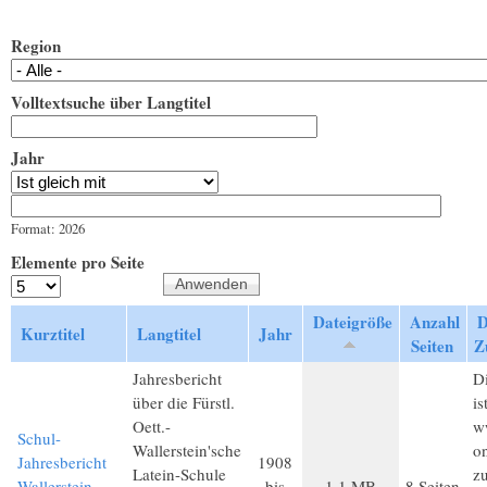
Region
Volltextsuche über Langtitel
Jahr
Jahr
Datum
Format: 2026
Elemente pro Seite
Dateigröße
Anzahl
D
Kurztitel
Langtitel
Jahr
Seiten
Z
Jahresbericht
Di
über die Fürstl.
is
Oett.-
w
Schul-
Wallerstein'sche
on
Jahresbericht
1908
Latein-Schule
z
Wallerstein
bis
1,1 MB
8 Seiten