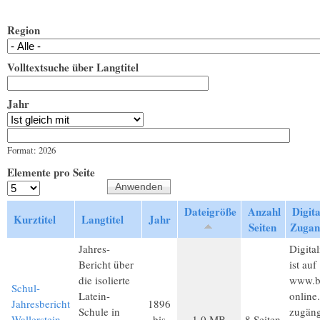
Region
Volltextsuche über Langtitel
Jahr
Jahr
Datum
Format: 2026
Elemente pro Seite
Dateigröße
Anzahl
Digita
Kurztitel
Langtitel
Jahr
Seiten
Zugan
Jahres-
Digital
Bericht über
ist auf
die isolierte
www.b
Schul-
Latein-
online
Jahresbericht
1896
Schule in
zugäng
Wallerstein
bis
1,0 MB
8 Seiten