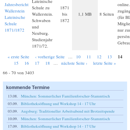
Lateinische
Jahresbericht
online
Schule zu
1871
Wallerstein
zugäng
Wallerstein.
bis
1,1 MB
8 Seiten
Lateinische
(für B
Schwaben
1872
Schule
Mitgli
und
1871/1872
nur z
Neuburg.
persön
Studienjahr
Gebra
1871/72.
14
« erste Seite
‹ vorherige Seite
…
10
11
12
13
Seiten
15
16
17
18
…
nächste Seite ›
letzte Seite »
66 - 70 von 3403
kommende Termine
13.08.
München: Sommerlicher Familienforscher-Stammtisch
03.09.
Bibliotheksöffnung und Workshop 14 - 17 Uhr
03.09.
Augsburg: Traditioneller Arbeitsabend mit Brotzeitspende
10.09.
München: Sommerlicher Familienforscher-Stammtisch
17.09.
Bibliotheksöffnung und Workshop 14 - 17 Uhr