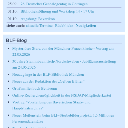
25.09.
76. Deutscher Genealogentag in Göttingen
01.10.
Bibliotheksöffnung und Workshop 14 - 17 Uhr
01.10.
Augsburg: Bavarikon
siehe auch
Neuigkeiten
:
aktuelle Termine
·
Rückblicke
·
BLF-Blog
Mysteriöser Sturz von der Münchner Frauenkirche - Vortrag am
22.05.2026
30 Jahre Stammbaumtisch-Nordschwaben - Jubiläumsausstellung
am 24.05.2026
Neuzugänge in der BLF-Bibliothek München
Neues aus der Redaktion der „Gelben Blätter“
Ortsfamilienbuch Bettbrunn
Online-Recherchemöglichkeit in der NSDAP-Mitgliederkartei
Vortrag "Vorstellung des Bayerischen Staats- und
Hauptstaatsarchivs"
Neuer Meilenstein beim BLF-Sterbebilderprojekt: 1,5 Millionen
Personendatensätze