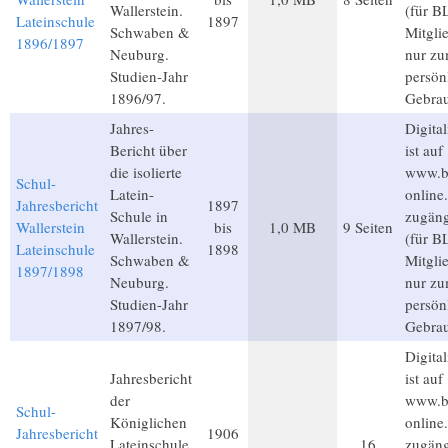
Wallerstein.
(für B
Lateinschule
1897
Schwaben &
Mitgli
1896/1897
Neuburg.
nur z
Studien-Jahr
persön
1896/97.
Gebra
Jahres-
Digital
Bericht über
ist auf
die isolierte
www.b
Schul-
Latein-
online
Jahresbericht
1897
Schule in
zugäng
Wallerstein
bis
1,0 MB
9 Seiten
Wallerstein.
(für B
Lateinschule
1898
Schwaben &
Mitgli
1897/1898
Neuburg.
nur z
Studien-Jahr
persön
1897/98.
Gebra
Digital
Jahresbericht
ist auf
der
www.b
Schul-
Königlichen
online
Jahresbericht
1906
Lateinschule
16
zugäng