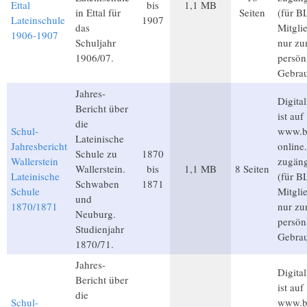
Ettal
bis
1,1 MB
in Ettal für
Seiten
(für B
Lateinschule
1907
das
Mitgli
1906-1907
Schuljahr
nur z
1906/07.
persön
Gebra
Jahres-
Digital
Bericht über
ist auf
die
Schul-
www.b
Lateinische
Jahresbericht
online
Schule zu
1870
Wallerstein
zugäng
Wallerstein.
bis
1,1 MB
8 Seiten
Lateinische
(für B
Schwaben
1871
Schule
Mitgli
und
1870/1871
nur z
Neuburg.
persön
Studienjahr
Gebra
1870/71.
Jahres-
Digital
Bericht über
ist auf
die
Schul-
www.b