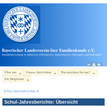
Direkt zum Inhalt
Bayerischer Landesverein fuer Familienkunde e.V.
Familienforschung in Altbayern (Oberbayern, Niederbayern, Oberpfalz) und Schwaben
Über uns
Unsere Aktivitäten
Was möchten Sie tun?
Für Mitglieder
Schul-Jahresberichte
>
Schul-Jahresberichte: Übersicht