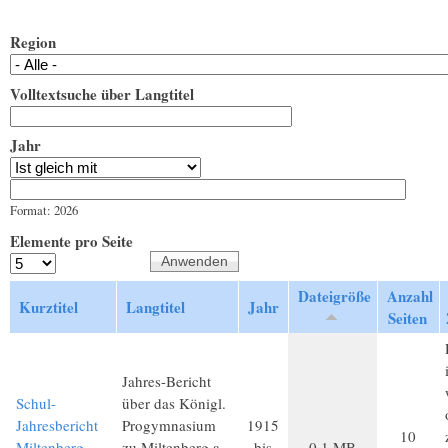
Region
Volltextsuche über Langtitel
Jahr
Jahr
Datum
Format: 2026
Elemente pro Seite
Dateigröße
Anzahl
Kurztitel
Langtitel
Jahr
Seiten
Jahres-Bericht
Schul-
über das Königl.
Jahresbericht
Progymnasium
1915
10
Miltenberg
zu Miltenberg a.
bis
0,1 MB