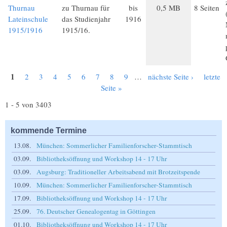
Thurnau
zu Thurnau für
bis
0,5 MB
8 Seiten
Lateinschule
das Studienjahr
1916
1915/1916
1915/16.
1
2
3
4
5
6
7
8
9
…
nächste Seite ›
letzte
Seiten
Seite »
1 - 5 von 3403
kommende Termine
13.08.
München: Sommerlicher Familienforscher-Stammtisch
03.09.
Bibliotheksöffnung und Workshop 14 - 17 Uhr
03.09.
Augsburg: Traditioneller Arbeitsabend mit Brotzeitspende
10.09.
München: Sommerlicher Familienforscher-Stammtisch
17.09.
Bibliotheksöffnung und Workshop 14 - 17 Uhr
25.09.
76. Deutscher Genealogentag in Göttingen
01.10.
Bibliotheksöffnung und Workshop 14 - 17 Uhr