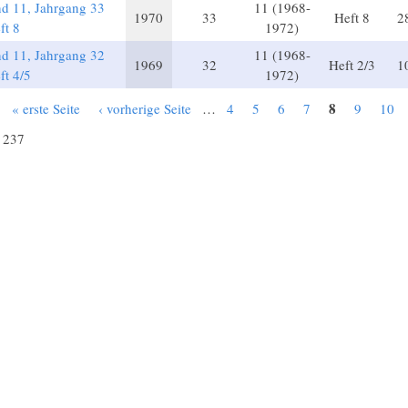
d 11, Jahrgang 33
11 (1968-
1970
33
Heft 8
2
ft 8
1972)
d 11, Jahrgang 32
11 (1968-
1969
32
Heft 2/3
1
ft 4/5
1972)
8
« erste Seite
‹ vorherige Seite
…
4
5
6
7
9
10
 237