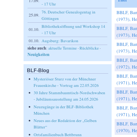
17.09.
- 17 Uhr
76. Deutscher Genealogentag in
BBLF, Ban
25.09.
Göttingen
(1973), He
Bibliotheksöffnung und Workshop 14
BBLF, Ban
01.10.
- 17 Uhr
(1973), He
01.10.
Augsburg: Bavarikon
BBLF, Ban
siehe auch
:
aktuelle Termine
·
Rückblicke
·
(1973), He
Neuigkeiten
BBLF, Ban
(1972), He
BLF-Blog
BBLF, Ban
Mysteriöser Sturz von der Münchner
(1971), He
Frauenkirche - Vortrag am 22.05.2026
BBLF, Ban
30 Jahre Stammbaumtisch-Nordschwaben
(1971), He
- Jubiläumsausstellung am 24.05.2026
Neuzugänge in der BLF-Bibliothek
BBLF, Ban
München
(1971), He
Neues aus der Redaktion der „Gelben
BBLF, Ban
Blätter“
(1970), He
Ortsfamilienbuch Bettbrunn