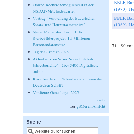
BBLF, Ban
Online-Recherchemöglichkeit in der
(1970), He
NSDAP-Mitgliederkartei
BBLF, Ban
Vortrag "Vorstellung des Bayerischen
(1969), He
Staats- und Hauptstaatsarchivs"
Neuer Meilenstein beim BLF-
Sterbebilderprojekt: 1,5 Millionen
Seiten
Personendatensätze
71 - 80 von
Tag der Archive 2026
Aktuelles vom Scan-Projekt "Schul-
Jahresberichte" - über 3400 Digitalisate
online
Kursabende zum Schreiben und Lesen der
Deutschen Schrift
Verdiente Genealogen 2025
mehr
zur
größeren Ansicht
Suche
Suche