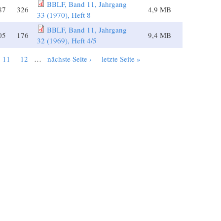
BBLF, Band 11, Jahrgang
87
326
4,9 MB
33 (1970), Heft 8
BBLF, Band 11, Jahrgang
05
176
9,4 MB
32 (1969), Heft 4/5
11
12
…
nächste Seite ›
letzte Seite »