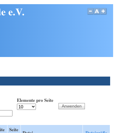
e e.V.
Elemente pro Seite
ite
Seite
Datei
Dateigröße