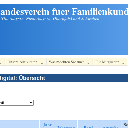
andesverein fuer Familienkund
n (Oberbayern, Niederbayern, Oberpfalz) und Schwaben
Unsere Aktivitäten
Was möchten Sie tun?
Für Mitglieder
igital: Übersicht
Jahr
Se
Jahrgang
Band
Ausgabe