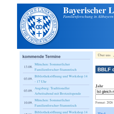
Bayerischer L
Direkt zum Inhalt
Familienforschung in Altbayer
Über uns
kommende Termine
München: Sommerlicher
13.08.
BBLF d
Familienforscher-Stammtisch
Bibliotheksöffnung und Workshop 14
03.09.
- 17 Uhr
Jahr
Augsburg: Traditioneller
03.09.
Arbeitsabend mit Brotzeitspende
Jahr
Datum
München: Sommerlicher
Format: 2026
10.09.
Familienforscher-Stammtisch
Bibliotheksöffnung und Workshop 14
Titel