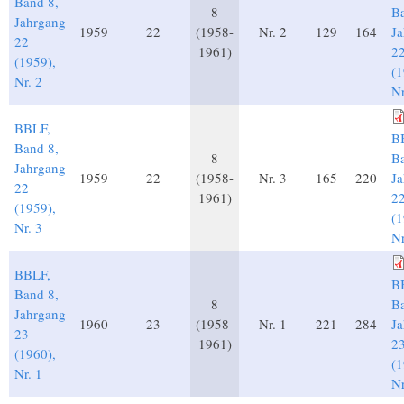
Band 8,
8
Ba
Jahrgang
1959
22
(1958-
Nr. 2
129
164
J
22
1961)
2
(1959),
(1
Nr. 2
Nr
BBLF,
B
Band 8,
8
Ba
Jahrgang
1959
22
(1958-
Nr. 3
165
220
J
22
1961)
2
(1959),
(1
Nr. 3
Nr
BBLF,
B
Band 8,
8
Ba
Jahrgang
1960
23
(1958-
Nr. 1
221
284
J
23
1961)
2
(1960),
(1
Nr. 1
Nr