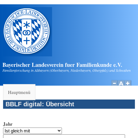
Direkt zum Inhalt
Bayerischer Landesverein fuer Familienkunde e.V.
Familienforschung in Altbayern (Oberbayern, Niederbayern, Oberpfalz) und Schwaben
Hauptmenü
BBLF digital: Übersicht
Jahr
Jahr
Datum