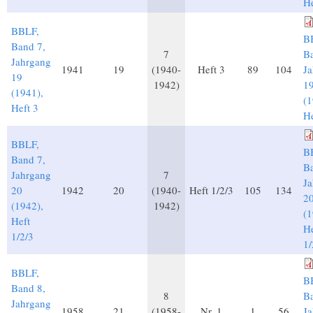
He
BBLF,
B
Band 7,
7
Ba
Jahrgang
1941
19
(1940-
Heft 3
89
104
J
19
1942)
1
(1941),
(1
Heft 3
He
BBLF,
B
Band 7,
Ba
Jahrgang
7
J
20
1942
20
(1940-
Heft 1/2/3
105
134
2
(1942),
1942)
(1
Heft
He
1/2/3
1/
BBLF,
B
Band 8,
8
Ba
Jahrgang
1958
21
(1958-
Nr. 1
1
56
J