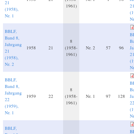
21
1961)
2
(1958),
(1
Nr. 1
Nr
BBLF,
B
Band 8,
8
Ba
Jahrgang
1958
21
(1958-
Nr. 2
57
96
J
21
1961)
2
(1958),
(1
Nr. 2
Nr
BBLF,
B
Band 8,
8
Ba
Jahrgang
1959
22
(1958-
Nr. 1
97
128
J
22
1961)
2
(1959),
(1
Nr. 1
Nr
BBLF,
B