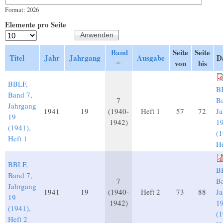
Format: 2026
Elemente pro Seite
Band
Seite
Seite
Titel
Jahr
Jahrgang
Ausgabe
D
von
bis
BBLF,
B
Band 7,
7
Ba
Jahrgang
1941
19
(1940-
Heft 1
57
72
J
19
1942)
1
(1941),
(1
Heft 1
He
BBLF,
B
Band 7,
7
Ba
Jahrgang
1941
19
(1940-
Heft 2
73
88
J
19
1942)
1
(1941),
(1
Heft 2