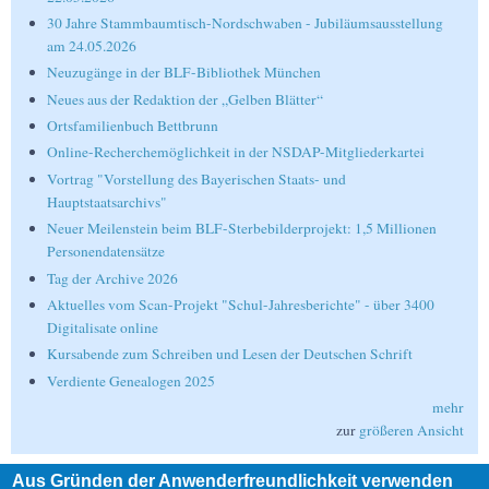
30 Jahre Stammbaumtisch-Nordschwaben - Jubiläumsausstellung
am 24.05.2026
Neuzugänge in der BLF-Bibliothek München
Neues aus der Redaktion der „Gelben Blätter“
Ortsfamilienbuch Bettbrunn
Online-Recherchemöglichkeit in der NSDAP-Mitgliederkartei
Vortrag "Vorstellung des Bayerischen Staats- und
Hauptstaatsarchivs"
Neuer Meilenstein beim BLF-Sterbebilderprojekt: 1,5 Millionen
Personendatensätze
Tag der Archive 2026
Aktuelles vom Scan-Projekt "Schul-Jahresberichte" - über 3400
Digitalisate online
Kursabende zum Schreiben und Lesen der Deutschen Schrift
Verdiente Genealogen 2025
mehr
zur
größeren Ansicht
Aus Gründen der Anwenderfreundlichkeit verwenden
Suche