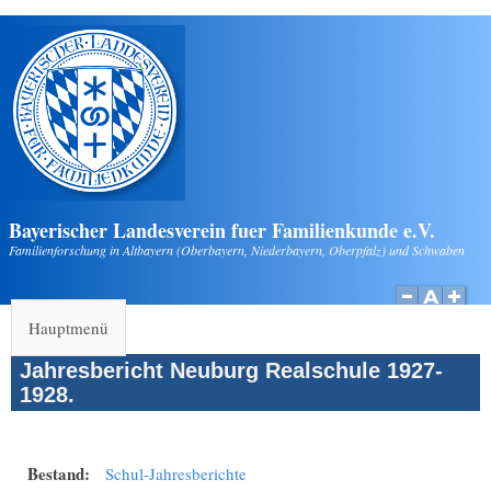
Direkt zum Inhalt
Bayerischer Landesverein fuer Familienkunde e.V.
Familienforschung in Altbayern (Oberbayern, Niederbayern, Oberpfalz) und Schwaben
Hauptmenü
Jahresbericht Neuburg Realschule 1927-
1928.
Bestand:
Schul-Jahresberichte