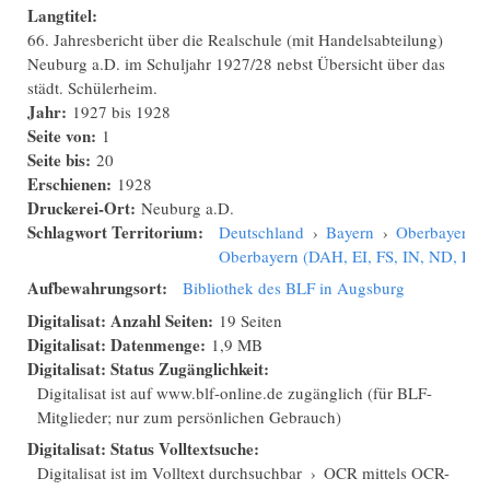
Langtitel:
66. Jahresbericht über die Realschule (mit Handelsabteilung)
Neuburg a.D. im Schuljahr 1927/28 nebst Übersicht über das
städt. Schülerheim.
Jahr:
1927
bis
1928
Seite von:
1
Seite bis:
20
Erschienen:
1928
Druckerei-Ort:
Neuburg a.D.
Schlagwort Territorium:
Deutschland
›
Bayern
›
Oberbayern
›
Oberbayern (DAH, EI, FS, IN, ND, PAF
Aufbewahrungsort:
Bibliothek des BLF in Augsburg
Digitalisat: Anzahl Seiten:
19 Seiten
Digitalisat: Datenmenge:
1,9 MB
Digitalisat: Status Zugänglichkeit:
Digitalisat ist auf www.blf-online.de zugänglich (für BLF-
Mitglieder; nur zum persönlichen Gebrauch)
Digitalisat: Status Volltextsuche:
Digitalisat ist im Volltext durchsuchbar
›
OCR mittels OCR-