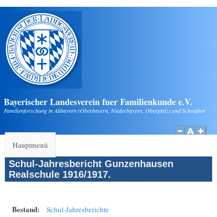
Direkt zum Inhalt
Bayerischer Landesverein fuer Familienkunde e.V.
Familienforschung in Altbayern (Oberbayern, Niederbayern, Oberpfalz) und Schwaben
Hauptmenü
Schul-Jahresbericht Gunzenhausen
Realschule 1916/1917.
Bestand:
Schul-Jahresberichte