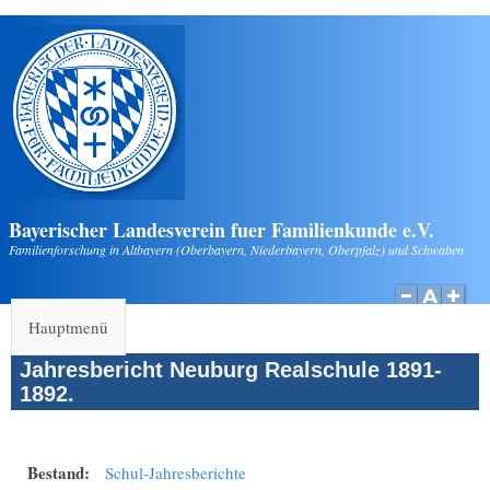
Direkt zum Inhalt
Bayerischer Landesverein fuer Familienkunde e.V.
Familienforschung in Altbayern (Oberbayern, Niederbayern, Oberpfalz) und Schwaben
Hauptmenü
Jahresbericht Neuburg Realschule 1891-
1892.
Bestand:
Schul-Jahresberichte