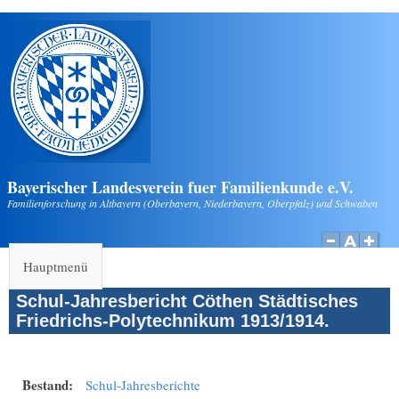
Direkt zum Inhalt
Bayerischer Landesverein fuer Familienkunde e.V.
Familienforschung in Altbayern (Oberbayern, Niederbayern, Oberpfalz) und Schwaben
Hauptmenü
Schul-Jahresbericht Cöthen Städtisches
Friedrichs-Polytechnikum 1913/1914.
Bestand:
Schul-Jahresberichte