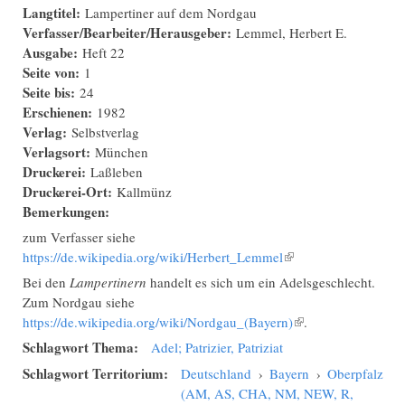
Langtitel:
Lampertiner auf dem Nordgau
Verfasser/Bearbeiter/Herausgeber:
Lemmel, Herbert E.
Ausgabe:
Heft 22
Seite von:
1
Seite bis:
24
Erschienen:
1982
Verlag:
Selbstverlag
Verlagsort:
München
Druckerei:
Laßleben
Druckerei-Ort:
Kallmünz
Bemerkungen:
zum Verfasser siehe
https://de.wikipedia.org/wiki/Herbert_Lemmel
(Link ist extern)
Bei den
Lampertinern
handelt es sich um ein Adelsgeschlecht.
Zum Nordgau siehe
https://de.wikipedia.org/wiki/Nordgau_(Bayern)
(Link ist extern)
.
Schlagwort Thema:
Adel; Patrizier, Patriziat
Schlagwort Territorium:
Deutschland
›
Bayern
›
Oberpfalz
(AM, AS, CHA, NM, NEW, R,