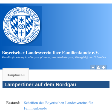
Direkt zum Inhalt
Bayerischer Landesverein fuer Familienkunde e.V.
Familienforschung in Altbayern (Oberbayern, Niederbayern, Oberpfalz) und Schwaben
Hauptmenü
Lampertiner auf dem Nordgau
Bestand:
Schriften des Bayerischen Landesvereins für
Familienkunde