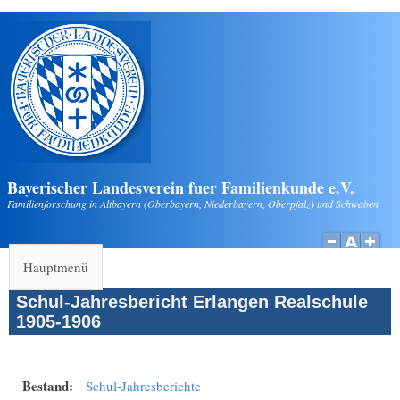
Direkt zum Inhalt
Bayerischer Landesverein fuer Familienkunde e.V.
Familienforschung in Altbayern (Oberbayern, Niederbayern, Oberpfalz) und Schwaben
Hauptmenü
Schul-Jahresbericht Erlangen Realschule
1905-1906
Bestand:
Schul-Jahresberichte