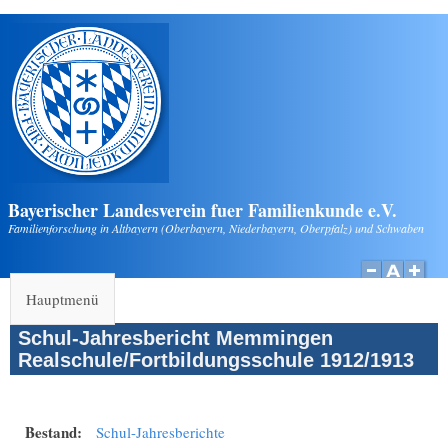
Direkt zum Inhalt
Bayerischer Landesverein fuer Familienkunde e.V.
Familienforschung in Altbayern (Oberbayern, Niederbayern, Oberpfalz) und Schwaben
Hauptmenü
Schul-Jahresbericht Memmingen
Realschule/Fortbildungsschule 1912/1913
Bestand:
Schul-Jahresberichte