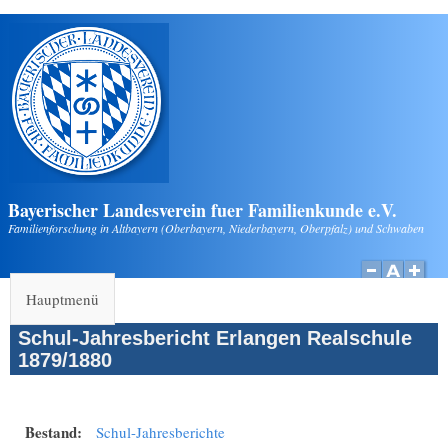
Direkt zum Inhalt
Bayerischer Landesverein fuer Familienkunde e.V.
Familienforschung in Altbayern (Oberbayern, Niederbayern, Oberpfalz) und Schwaben
Hauptmenü
Schul-Jahresbericht Erlangen Realschule
1879/1880
Bestand:
Schul-Jahresberichte