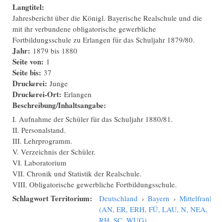
Langtitel:
Jahresbericht über die Königl. Bayerische Realschule und die
mit ihr verbundene obligatorische gewerbliche
Fortbildungsschule zu Erlangen für das Schuljahr 1879/80.
Jahr:
1879
bis
1880
Seite von:
1
Seite bis:
37
Druckerei:
Junge
Druckerei-Ort:
Erlangen
Beschreibung/Inhaltsangabe:
I. Aufnahme der Schüler für das Schuljahr 1880/81.
II. Personalstand.
III. Lehrprogramm.
V. Verzeichnis der Schüler.
VI. Laboratorium
VII. Chronik und Statistik der Realschule.
VIII. Obligatorische gewerbliche Fortbildungsschule.
Schlagwort Territorium:
Deutschland
›
Bayern
›
Mittelfranken
(AN, ER, ERH, FÜ, LAU, N, NEA,
RH, SC, WUG)