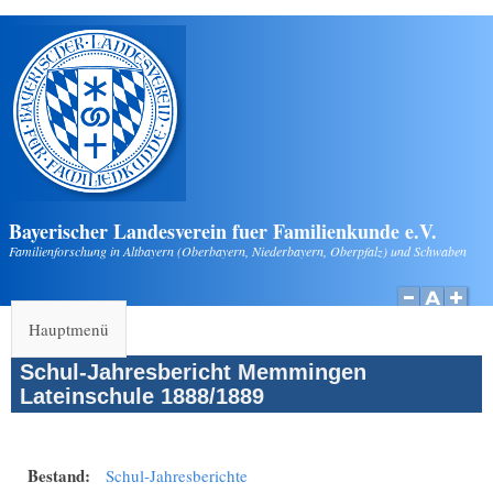
Direkt zum Inhalt
Bayerischer Landesverein fuer Familienkunde e.V.
Familienforschung in Altbayern (Oberbayern, Niederbayern, Oberpfalz) und Schwaben
Hauptmenü
Schul-Jahresbericht Memmingen
Lateinschule 1888/1889
Bestand:
Schul-Jahresberichte