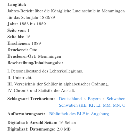
Langtitel:
Jahres-Bericht über die Königliche Lateinschule in Memmingen
für das Schuljahr 1888/89
Jahr:
1888
bis
1889
Seite von:
1
Seite bis:
16
Erschienen:
1889
Druckerei:
Otto
Druckerei-Ort:
Memmingen
Beschreibung/Inhaltsangabe:
I. Personalbestand des Lehrerkollegiums.
II. Unterricht.
III. Verzeichnis der Schüler in alphabetischer Ordnung.
IV. Chronik und Statistik der Anstalt.
Schlagwort Territorium:
Deutschland
›
Bayern
›
Schwaben
›
Schwaben (KE, KF, LI, MM, MN, OA,
Aufbewahrungsort:
Bibliothek des BLF in Augsburg
Digitalisat: Anzahl Seiten:
16 Seiten
Digitalisat: Datenmenge:
2,0 MB