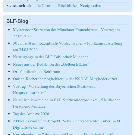
siehe auch
Neuigkeiten
:
aktuelle Termine
·
Rückblicke
·
BLF-Blog
Mysteriöser Sturz von der Münchner Frauenkirche - Vortrag am
22.05.2026
30 Jahre Stammbaumtisch-Nordschwaben - Jubiläumsausstellung
am 24.05.2026
Neuzugänge in der BLF-Bibliothek München
Neues aus der Redaktion der „Gelben Blätter“
Ortsfamilienbuch Bettbrunn
Online-Recherchemöglichkeit in der NSDAP-Mitgliederkartei
Vortrag "Vorstellung des Bayerischen Staats- und
Hauptstaatsarchivs"
Neuer Meilenstein beim BLF-Sterbebilderprojekt: 1,5 Millionen
Personendatensätze
Tag der Archive 2026
Aktuelles vom Scan-Projekt "Schul-Jahresberichte" - über 3400
Digitalisate online
Kursabende zum Schreiben und Lesen der Deutschen Schrift