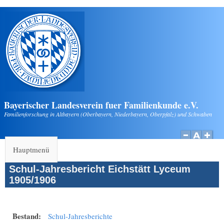
Direkt zum Inhalt
Bayerischer Landesverein fuer Familienkunde e.V.
Familienforschung in Altbayern (Oberbayern, Niederbayern, Oberpfalz) und Schwaben
Hauptmenü
Schul-Jahresbericht Eichstätt Lyceum
1905/1906
Bestand:
Schul-Jahresberichte