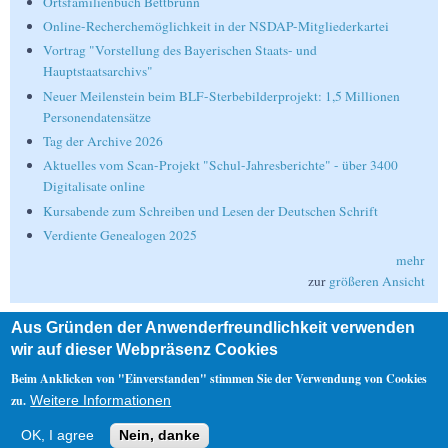
Ortsfamilienbuch Bettbrunn
Online-Recherchemöglichkeit in der NSDAP-Mitgliederkartei
Vortrag "Vorstellung des Bayerischen Staats- und
Hauptstaatsarchivs"
Neuer Meilenstein beim BLF-Sterbebilderprojekt: 1,5 Millionen
Personendatensätze
Tag der Archive 2026
Aktuelles vom Scan-Projekt "Schul-Jahresberichte" - über 3400
Digitalisate online
Kursabende zum Schreiben und Lesen der Deutschen Schrift
Verdiente Genealogen 2025
mehr
zur
größeren Ansicht
Aus Gründen der Anwenderfreundlichkeit verwenden
Suche
wir auf dieser Webpräsenz Cookies
Suche
Beim Anklicken von "Einverstanden" stimmen Sie der Verwendung von Cookies
zu.
Weitere Informationen
Nebenmenü
OK, I agree
Nein, danke