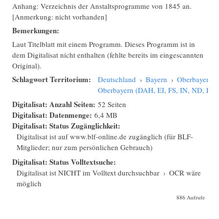
Anhang: Verzeichnis der Anstaltsprogramme von 1845 an.
[Anmerkung: nicht vorhanden]
Bemerkungen:
Laut Titelblatt mit einem Programm. Dieses Programm ist in
dem Digitalisat nicht enthalten (fehlte bereits im eingescannten
Original).
Schlagwort Territorium:
Deutschland
›
Bayern
›
Oberbayern
›
Oberbayern (DAH, EI, FS, IN, ND, PAF
Digitalisat: Anzahl Seiten:
52 Seiten
Digitalisat: Datenmenge:
6,4 MB
Digitalisat: Status Zugänglichkeit:
Digitalisat ist auf www.blf-online.de zugänglich (für BLF-
Mitglieder; nur zum persönlichen Gebrauch)
Digitalisat: Status Volltextsuche:
Digitalisat ist NICHT im Volltext durchsuchbar
›
OCR wäre
möglich
886 Aufrufe