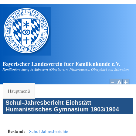
Direkt zum Inhalt
Bayerischer Landesverein fuer Familienkunde e.V.
Familienforschung in Altbayern (Oberbayern, Niederbayern, Oberpfalz) und Schwaben
Hauptmenü
Schul-Jahresbericht Eichstätt
Humanistisches Gymnasium 1903/1904
Bestand:
Schul-Jahresberichte