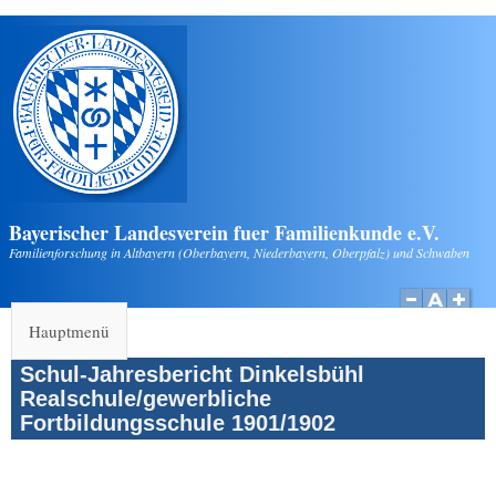
Direkt zum Inhalt
Bayerischer Landesverein fuer Familienkunde e.V.
Familienforschung in Altbayern (Oberbayern, Niederbayern, Oberpfalz) und Schwaben
Hauptmenü
Schul-Jahresbericht Dinkelsbühl
Realschule/gewerbliche
Fortbildungsschule 1901/1902