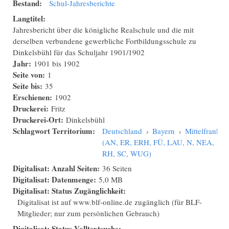
Bestand:
Schul-Jahresberichte
Langtitel:
Jahresbericht über die königliche Realschule und die mit
derselben verbundene gewerbliche Fortbildungsschule zu
Dinkelsbühl für das Schuljahr 1901/1902
Jahr:
1901
bis
1902
Seite von:
1
Seite bis:
35
Erschienen:
1902
Druckerei:
Fritz
Druckerei-Ort:
Dinkelsbühl
Schlagwort Territorium:
Deutschland
›
Bayern
›
Mittelfranken
(AN, ER, ERH, FÜ, LAU, N, NEA,
RH, SC, WUG)
Digitalisat: Anzahl Seiten:
36 Seiten
Digitalisat: Datenmenge:
5,0 MB
Digitalisat: Status Zugänglichkeit:
Digitalisat ist auf www.blf-online.de zugänglich (für BLF-
Mitglieder; nur zum persönlichen Gebrauch)
Digitalisat: Status Volltextsuche: