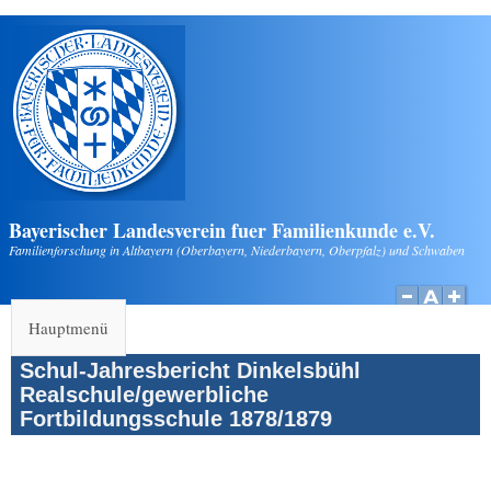
Direkt zum Inhalt
Bayerischer Landesverein fuer Familienkunde e.V.
Familienforschung in Altbayern (Oberbayern, Niederbayern, Oberpfalz) und Schwaben
Hauptmenü
Schul-Jahresbericht Dinkelsbühl
Realschule/gewerbliche
Fortbildungsschule 1878/1879