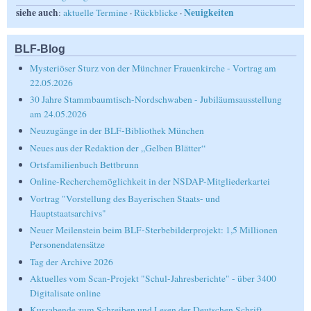
siehe auch
Neuigkeiten
:
aktuelle Termine
·
Rückblicke
·
BLF-Blog
Mysteriöser Sturz von der Münchner Frauenkirche - Vortrag am
22.05.2026
30 Jahre Stammbaumtisch-Nordschwaben - Jubiläumsausstellung
am 24.05.2026
Neuzugänge in der BLF-Bibliothek München
Neues aus der Redaktion der „Gelben Blätter“
Ortsfamilienbuch Bettbrunn
Online-Recherchemöglichkeit in der NSDAP-Mitgliederkartei
Vortrag "Vorstellung des Bayerischen Staats- und
Hauptstaatsarchivs"
Neuer Meilenstein beim BLF-Sterbebilderprojekt: 1,5 Millionen
Personendatensätze
Tag der Archive 2026
Aktuelles vom Scan-Projekt "Schul-Jahresberichte" - über 3400
Digitalisate online
Kursabende zum Schreiben und Lesen der Deutschen Schrift