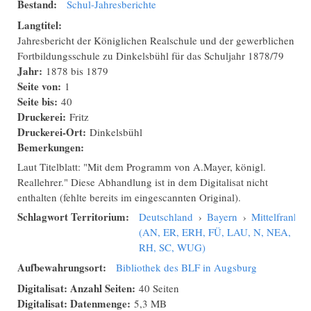
Bestand:
Schul-Jahresberichte
Langtitel:
Jahresbericht der Königlichen Realschule und der gewerblichen
Fortbildungsschule zu Dinkelsbühl für das Schuljahr 1878/79
Jahr:
1878
bis
1879
Seite von:
1
Seite bis:
40
Druckerei:
Fritz
Druckerei-Ort:
Dinkelsbühl
Bemerkungen:
Laut Titelblatt: "Mit dem Programm von A.Mayer, königl.
Reallehrer." Diese Abhandlung ist in dem Digitalisat nicht
enthalten (fehlte bereits im eingescannten Original).
Schlagwort Territorium:
Deutschland
›
Bayern
›
Mittelfranken
(AN, ER, ERH, FÜ, LAU, N, NEA,
RH, SC, WUG)
Aufbewahrungsort:
Bibliothek des BLF in Augsburg
Digitalisat: Anzahl Seiten:
40 Seiten
Digitalisat: Datenmenge:
5,3 MB