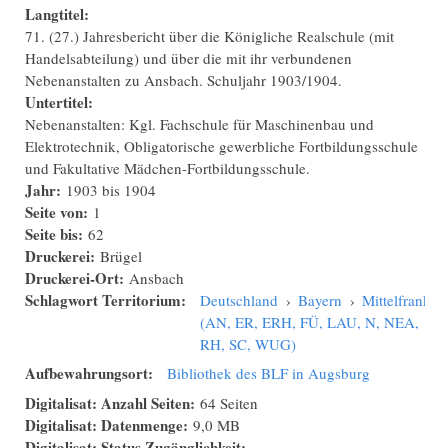
Langtitel:
71. (27.) Jahresbericht über die Königliche Realschule (mit
Handelsabteilung) und über die mit ihr verbundenen
Nebenanstalten zu Ansbach. Schuljahr 1903/1904.
Untertitel:
Nebenanstalten: Kgl. Fachschule für Maschinenbau und
Elektrotechnik, Obligatorische gewerbliche Fortbildungsschule
und Fakultative Mädchen-Fortbildungsschule.
Jahr:
1903
bis
1904
Seite von:
1
Seite bis:
62
Druckerei:
Brügel
Druckerei-Ort:
Ansbach
Schlagwort Territorium:
Deutschland
›
Bayern
›
Mittelfranken
(AN, ER, ERH, FÜ, LAU, N, NEA,
RH, SC, WUG)
Aufbewahrungsort:
Bibliothek des BLF in Augsburg
Digitalisat: Anzahl Seiten:
64 Seiten
Digitalisat: Datenmenge:
9,0 MB
Digitalisat: Status Zugänglichkeit: