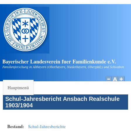
Direkt zum Inhalt
Bayerischer Landesverein fuer Familienkunde e.V.
Familienforschung in Altbayern (Oberbayern, Niederbayern, Oberpfalz) und Schwaben
Hauptmenü
Schul-Jahresbericht Ansbach Realschule
1903/1904
Bestand:
Schul-Jahresberichte