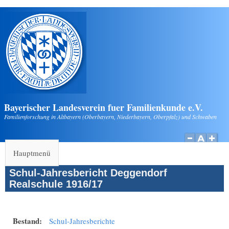
Direkt zum Inhalt
Bayerischer Landesverein fuer Familienkunde e.V.
Familienforschung in Altbayern (Oberbayern, Niederbayern, Oberpfalz) und Schwaben
Hauptmenü
Schul-Jahresbericht Deggendorf
Realschule 1916/17
Bestand:
Schul-Jahresberichte