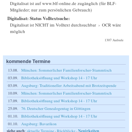
Digitalisat ist auf www.blf-online.de zugänglich (für BLF-
Mitglieder; nur zum persönlichen Gebrauch)
Digitalisat: Status Volltextsuche:
Digitalisat ist NICHT im Volltext durchsuchbar
›
OCR wäre
möglich
1307 Aufrufe
kommende Termine
13.08.
München: Sommerlicher Familienforscher-Stammtisch
03.09.
Bibliotheksöffnung und Workshop 14 - 17 Uhr
03.09.
Augsburg: Traditioneller Arbeitsabend mit Brotzeitspende
10.09.
München: Sommerlicher Familienforscher-Stammtisch
17.09.
Bibliotheksöffnung und Workshop 14 - 17 Uhr
25.09.
76. Deutscher Genealogentag in Göttingen
01.10.
Bibliotheksöffnung und Workshop 14 - 17 Uhr
01.10.
Augsburg: Bavarikon
siehe auch
Neuigkeiten
:
aktuelle Termine
·
Rückblicke
·