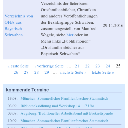
Verzeichnis der lieferbaren
Ortsfamilienbücher, Chroniken
Verzeichnis von
und anderer Veröffentlichungen
OFBs aus
der Bezirksgruppe Schwaben,
29.11.2016
Bayerisch-
zusammengestellt von Manfred
Schwaben
Wegele, siehe
hier
oder im
Menü links „Publikationen“
„Ortsfamilienbücher aus
Bayerisch-Schwaben“
25
« erste Seite
‹ vorherige Seite
…
21
22
23
24
Seiten
26
27
28
29
…
nächste Seite ›
letzte Seite »
kommende Termine
13.08.
München: Sommerlicher Familienforscher-Stammtisch
03.09.
Bibliotheksöffnung und Workshop 14 - 17 Uhr
03.09.
Augsburg: Traditioneller Arbeitsabend mit Brotzeitspende
10.09.
München: Sommerlicher Familienforscher-Stammtisch
17.09.
Bibliotheksöffnung und Workshop 14 - 17 Uhr