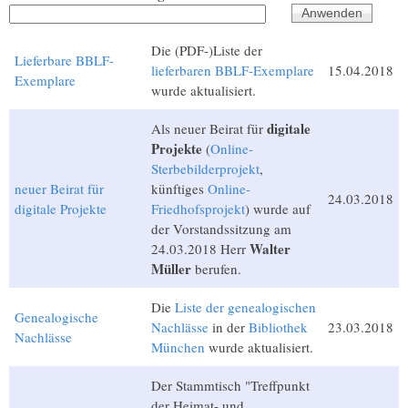
Die (PDF-)Liste der
Lieferbare BBLF-
lieferbaren BBLF-Exemplare
15.04.2018
Exemplare
wurde aktualisiert.
digitale
Als neuer Beirat für
Projekte
(
Online-
Sterbebilderprojekt
,
neuer Beirat für
künftiges
Online-
24.03.2018
digitale Projekte
Friedhofsprojekt
) wurde auf
der Vorstandssitzung am
Walter
24.03.2018 Herr
Müller
berufen.
Die
Liste der genealogischen
Genealogische
Nachlässe
in der
Bibliothek
23.03.2018
Nachlässe
München
wurde aktualisiert.
Der Stammtisch "Treffpunkt
der Heimat- und