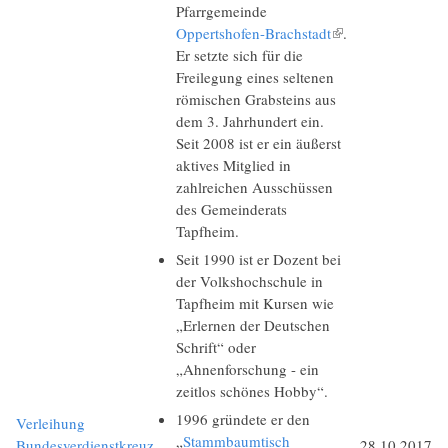
Pfarrgemeinde
Oppertshofen-Brachstadt
(Link ist extern)
.
Er setzte sich für die
Freilegung eines seltenen
römischen Grabsteins aus
dem 3. Jahrhundert ein.
Seit 2008 ist er ein äußerst
aktives Mitglied in
zahlreichen Ausschüssen
des Gemeinderats
Tapfheim.
Seit 1990 ist er Dozent bei
der Volkshochschule in
Tapfheim mit Kursen wie
„Erlernen der Deutschen
Schrift“ oder
„Ahnenforschung - ein
zeitlos schönes Hobby“.
1996 gründete er den
Verleihung
„
Stammbaumtisch
Bundesverdienstkreuz
28.10.2017