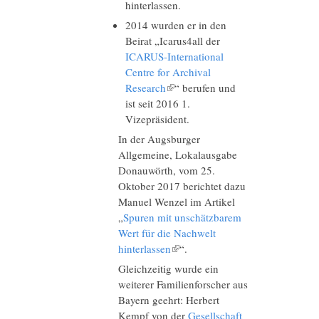
hinterlassen.
2014 wurden er in den
Beirat „Icarus4all der
ICARUS-International
Centre for Archival
Research
(Link ist extern)
“ berufen und
ist seit 2016 1.
Vizepräsident.
In der Augsburger
Allgemeine, Lokalausgabe
Donauwörth, vom 25.
Oktober 2017 berichtet dazu
Manuel Wenzel im Artikel
„
Spuren mit unschätzbarem
Wert für die Nachwelt
hinterlassen
(Link ist extern)
“.
Gleichzeitig wurde ein
weiterer Familienforscher aus
Bayern geehrt: Herbert
Kempf von der
Gesellschaft