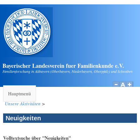
Direkt zum Inhalt
Bayerischer Landesverein fuer Familienkunde e.V.
Familienforschung in Altbayern (Oberbayern, Niederbayern, Oberpfalz) und Schwaben
Hauptmenü
Unsere Aktivitäten
>
Neuigkeiten
Volltextsuche über "Neuigkeiten"