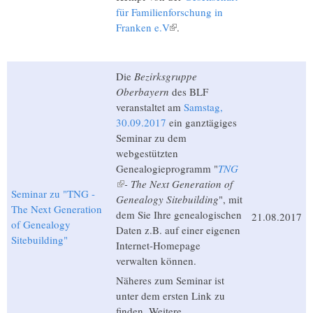
für Familienforschung in
Franken e.V
(Link ist extern)
.
Die
Bezirksgruppe
Oberbayern
des BLF
veranstaltet am
Samstag,
30.09.2017
ein ganztägiges
Seminar zu dem
webgestützten
Genealogieprogramm "
TNG
(Link ist extern)
- The Next Generation of
Seminar zu "TNG -
Genealogy Sitebuilding
", mit
The Next Generation
dem Sie Ihre genealogischen
21.08.2017
of Genealogy
Daten z.B. auf einer eigenen
Sitebuilding"
Internet-Homepage
verwalten können.
Näheres zum Seminar ist
unter dem ersten Link zu
finden. Weitere