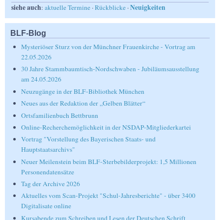
siehe auch
Neuigkeiten
:
aktuelle Termine
·
Rückblicke
·
BLF-Blog
Mysteriöser Sturz von der Münchner Frauenkirche - Vortrag am
22.05.2026
30 Jahre Stammbaumtisch-Nordschwaben - Jubiläumsausstellung
am 24.05.2026
Neuzugänge in der BLF-Bibliothek München
Neues aus der Redaktion der „Gelben Blätter“
Ortsfamilienbuch Bettbrunn
Online-Recherchemöglichkeit in der NSDAP-Mitgliederkartei
Vortrag "Vorstellung des Bayerischen Staats- und
Hauptstaatsarchivs"
Neuer Meilenstein beim BLF-Sterbebilderprojekt: 1,5 Millionen
Personendatensätze
Tag der Archive 2026
Aktuelles vom Scan-Projekt "Schul-Jahresberichte" - über 3400
Digitalisate online
Kursabende zum Schreiben und Lesen der Deutschen Schrift