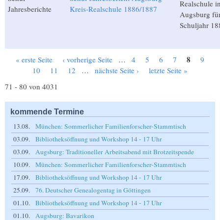
Realschule i
Jahresberichte
Kreis-Realschule 1886/1887
Augsburg für
Schuljahr 18
8
« erste Seite
‹ vorherige Seite
…
4
5
6
7
9
Seiten
10
11
12
…
nächste Seite ›
letzte Seite »
71 - 80 von 4031
kommende Termine
13.08.
München: Sommerlicher Familienforscher-Stammtisch
03.09.
Bibliotheksöffnung und Workshop 14 - 17 Uhr
03.09.
Augsburg: Traditioneller Arbeitsabend mit Brotzeitspende
10.09.
München: Sommerlicher Familienforscher-Stammtisch
17.09.
Bibliotheksöffnung und Workshop 14 - 17 Uhr
25.09.
76. Deutscher Genealogentag in Göttingen
01.10.
Bibliotheksöffnung und Workshop 14 - 17 Uhr
01.10.
Augsburg: Bavarikon