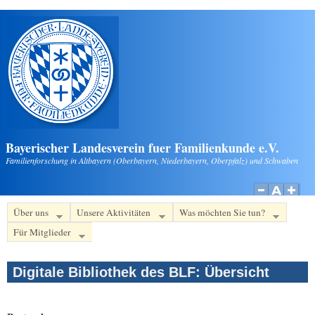
Direkt zum Inhalt
Bayerischer Landesverein fuer Familienkunde e.V.
Familienforschung in Altbayern (Oberbayern, Niederbayern, Oberpfalz) und Schwaben
Über uns
Unsere Aktivitäten
Was möchten Sie tun?
Für Mitglieder
Digitale Bibliothek des BLF: Übersicht