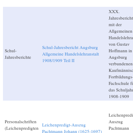
XXX.
Jahresbericht
mit der
Allgemeinen
Handelslehra
von Gustav
Schul-Jahresbericht Augsburg
Schul-
Hoffmann in
Allgemeine Handelslehranstalt
Jahresberichte
Augsburg
1908/1909 Teil II
verbundenen
Kaufmännis
Fortbildungs
Fachschule f
das Schuljah
1908-1909
Leichenpredi
Personalschriften
Auszug
Leichenpredigt-Auszug
(Leichenpredigten
Pachtmann
Pachtmann Johann (1625-1697)