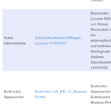
1880/81.
Bayerisches
Lyzeum Dill
a.d. Donau.
Hochschule 
das
Schul-
Schul-Jahresbericht Dillingen
philosophisc
Jahresberichte
Lyzeum 1919/1920
und katholis
theologische
Studium.
Jahresbericht
1919/1920.
Korbsches
Korb'sches
Korbsches_SA_KK_13_Braunau-
Sippenarchiv
Sippenarchiv
Probitz
Karteikasten
Braunau-Prob