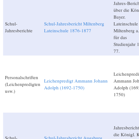
Jahres-Beric
über die Kön
Bayer.
Schul-
Schul-Jahresbericht Miltenberg
Lateinschule
Jahresberichte
Lateinschule 1876-1877
Miltenberg a
für das
Studienjahr 
77.
Leichenpredi
Personalschriften
Leichenpredigt Ammann Johann
Ammann Jo
(Leichenpredigten
Adolph (1692-1750)
Adolph (169
usw.)
1750)
Jahresberich
die Königl. K
Schul-
Schul-Jahresbericht Augsburg