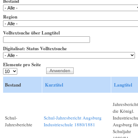
Bestand
Region
Volltextsuche über Langtitel
Digitalisat: Status Volltextsuche
Elemente pro Seite
Bestand
Kurztitel
Langtitel
Jahresberich
die Königl.
Schul-
Schul-Jahresbericht Augsburg
Industrieschu
Jahresberichte
Industrieschule 1880/1881
Augsburg für
Schuljahr