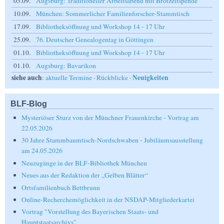
03.09.
Augsburg: Traditioneller Arbeitsabend mit Brotzeitspende
10.09.
München: Sommerlicher Familienforscher-Stammtisch
17.09.
Bibliotheksöffnung und Workshop 14 - 17 Uhr
25.09.
76. Deutscher Genealogentag in Göttingen
01.10.
Bibliotheksöffnung und Workshop 14 - 17 Uhr
01.10.
Augsburg: Bavarikon
siehe auch
Neuigkeiten
:
aktuelle Termine
·
Rückblicke
·
BLF-Blog
Mysteriöser Sturz von der Münchner Frauenkirche - Vortrag am
22.05.2026
30 Jahre Stammbaumtisch-Nordschwaben - Jubiläumsausstellung
am 24.05.2026
Neuzugänge in der BLF-Bibliothek München
Neues aus der Redaktion der „Gelben Blätter“
Ortsfamilienbuch Bettbrunn
Online-Recherchemöglichkeit in der NSDAP-Mitgliederkartei
Vortrag "Vorstellung des Bayerischen Staats- und
Hauptstaatsarchivs"