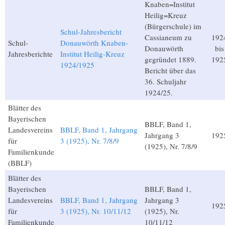
Knaben=Institut
Heilig=Kreuz
(Bürgerschule) im
Schul-Jahresbericht
Cassianeum zu
192
Schul-
Donauwörth Knaben-
Donauwörth
bis
Jahresberichte
Institut Heilig-Kreuz
gegründet 1889.
192
1924/1925
Bericht über das
36. Schuljahr
1924/25.
Blätter des
Bayerischen
BBLF, Band 1,
Landesvereins
BBLF, Band 1, Jahrgang
Jahrgang 3
192
für
3 (1925), Nr. 7/8/9
(1925), Nr. 7/8/9
Familienkunde
(BBLF)
Blätter des
Bayerischen
BBLF, Band 1,
Landesvereins
BBLF, Band 1, Jahrgang
Jahrgang 3
192
für
3 (1925), Nr. 10/11/12
(1925), Nr.
Familienkunde
10/11/12