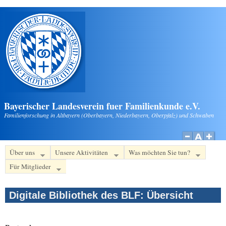
Direkt zum Inhalt
Bayerischer Landesverein fuer Familienkunde e.V.
Familienforschung in Altbayern (Oberbayern, Niederbayern, Oberpfalz) und Schwaben
Über uns
Unsere Aktivitäten
Was möchten Sie tun?
Für Mitglieder
Digitale Bibliothek des BLF: Übersicht