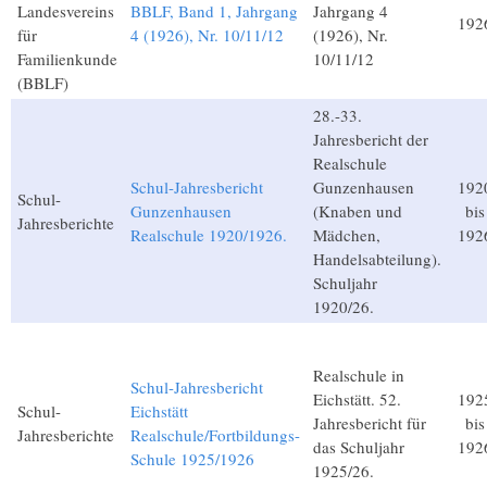
Landesvereins
BBLF, Band 1, Jahrgang
Jahrgang 4
192
für
4 (1926), Nr. 10/11/12
(1926), Nr.
Familienkunde
10/11/12
(BBLF)
28.-33.
Jahresbericht der
Realschule
Schul-Jahresbericht
Gunzenhausen
192
Schul-
Gunzenhausen
(Knaben und
bis
Jahresberichte
Realschule 1920/1926.
Mädchen,
192
Handelsabteilung).
Schuljahr
1920/26.
Realschule in
Schul-Jahresbericht
Eichstätt. 52.
192
Schul-
Eichstätt
Jahresbericht für
bis
Jahresberichte
Realschule/Fortbildungs-
das Schuljahr
192
Schule 1925/1926
1925/26.