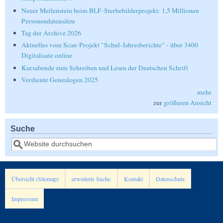
Neuer Meilenstein beim BLF-Sterbebilderprojekt: 1,5 Millionen
Personendatensätze
Tag der Archive 2026
Aktuelles vom Scan-Projekt "Schul-Jahresberichte" - über 3400
Digitalisate online
Kursabende zum Schreiben und Lesen der Deutschen Schrift
Verdiente Genealogen 2025
mehr
zur
größeren Ansicht
Suche
Suche
Übersicht (Sitemap)
erweiterte Suche
Kontakt
Datenschutz
Impressum