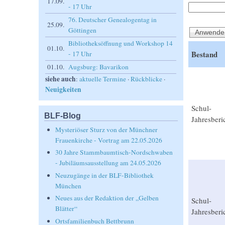
17.09.
- 17 Uhr
76. Deutscher Genealogentag in
25.09.
Göttingen
Bibliotheksöffnung und Workshop 14
01.10.
Bestand
- 17 Uhr
01.10.
Augsburg: Bavarikon
siehe auch
:
aktuelle Termine
·
Rückblicke
·
Neuigkeiten
Schul-
BLF-Blog
Jahresberi
Mysteriöser Sturz von der Münchner
Frauenkirche - Vortrag am 22.05.2026
30 Jahre Stammbaumtisch-Nordschwaben
- Jubiläumsausstellung am 24.05.2026
Neuzugänge in der BLF-Bibliothek
München
Neues aus der Redaktion der „Gelben
Schul-
Blätter“
Jahresberi
Ortsfamilienbuch Bettbrunn