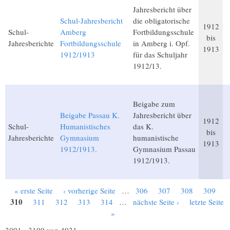
Jahresbericht über
Schul-Jahresbericht
die obligatorische
1912
Schul-
Amberg
Fortbildungsschule
bis
Jahresberichte
Fortbildungsschule
in Amberg i. Opf.
1913
1912/1913
für das Schuljahr
1912/13.
Beigabe zum
Beigabe Passau K.
Jahresbericht über
1912
Schul-
Humanistisches
das K.
bis
Jahresberichte
Gymnasium
humanistische
1913
1912/1913.
Gymnasium Passau
1912/1913.
« erste Seite
‹ vorherige Seite
…
306
307
308
309
Seiten
310
311
312
313
314
…
nächste Seite ›
letzte Seite
»