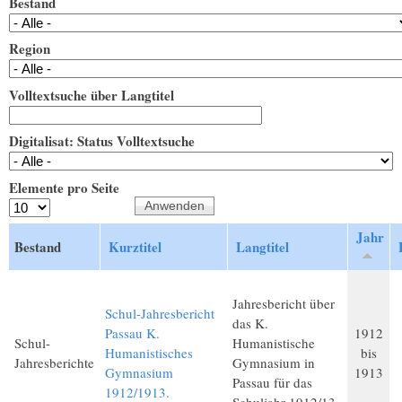
Bestand
Region
Volltextsuche über Langtitel
Digitalisat: Status Volltextsuche
Elemente pro Seite
Jahr
Bestand
Kurztitel
Langtitel
Jahresbericht über
Schul-Jahresbericht
das K.
Passau K.
1912
Schul-
Humanistische
Humanistisches
bis
Jahresberichte
Gymnasium in
Gymnasium
1913
Passau für das
1912/1913.