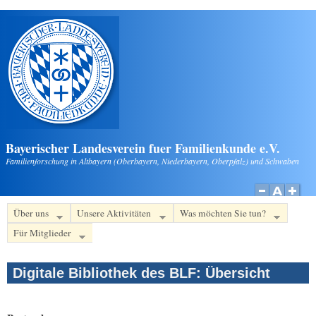
Direkt zum Inhalt
Bayerischer Landesverein fuer Familienkunde e.V.
Familienforschung in Altbayern (Oberbayern, Niederbayern, Oberpfalz) und Schwaben
Über uns
Unsere Aktivitäten
Was möchten Sie tun?
Für Mitglieder
Digitale Bibliothek des BLF: Übersicht