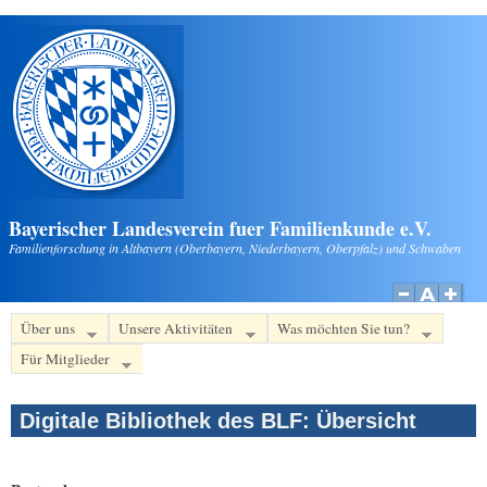
Direkt zum Inhalt
Bayerischer Landesverein fuer Familienkunde e.V.
Familienforschung in Altbayern (Oberbayern, Niederbayern, Oberpfalz) und Schwaben
Über uns
Unsere Aktivitäten
Was möchten Sie tun?
Für Mitglieder
Digitale Bibliothek des BLF: Übersicht