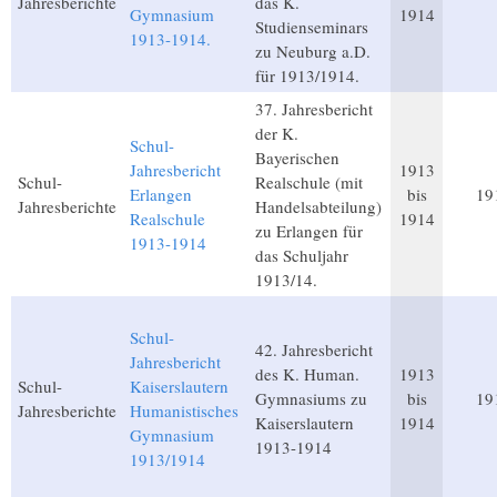
Jahresberichte
das K.
Gymnasium
1914
Studienseminars
1913-1914.
zu Neuburg a.D.
für 1913/1914.
37. Jahresbericht
der K.
Schul-
Bayerischen
Jahresbericht
1913
Schul-
Realschule (mit
Erlangen
bis
19
Jahresberichte
Handelsabteilung)
Realschule
1914
zu Erlangen für
1913-1914
das Schuljahr
1913/14.
Schul-
42. Jahresbericht
Jahresbericht
des K. Human.
1913
Schul-
Kaiserslautern
Gymnasiums zu
bis
19
Jahresberichte
Humanistisches
Kaiserslautern
1914
Gymnasium
1913-1914
1913/1914