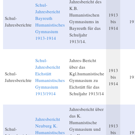
Jahresbericht des
Schul-
K.B.
Jahresbericht
Humanistischen
1913
Schul-
Bayreuth
Gymnasiums in
bis
19
Jahresberichte
Humanistisches
Bayreuth für das
1914
Gymnasium
Schuljahr
1913-1914
1913/14.
Schul-
Jahres-Bericht
Jahresbericht
über das
1913
Schul-
Eichstätt
Kgl.humanistische
bis
19
Jahresberichte
Humanistisches
Gymnasium zu
1914
Gymnasium
Eichstätt für das
1913/1914
Schuljahr 1913/14
Jahresbericht über
das K.
Jahresbericht
Humanistische
Neuburg K.
1913
Schul-
Gymnasium und
Humanistisches
bis
19