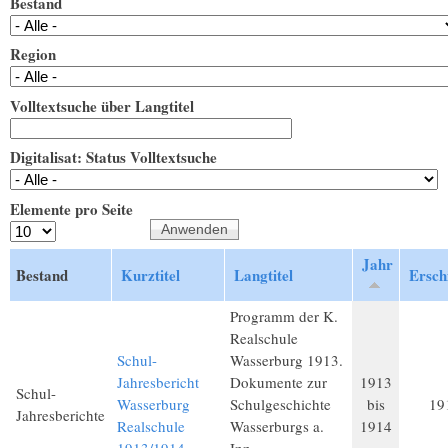
Bestand
Region
Volltextsuche über Langtitel
Digitalisat: Status Volltextsuche
Elemente pro Seite
Jahr
Bestand
Kurztitel
Langtitel
Ersch
Programm der K.
Realschule
Schul-
Wasserburg 1913.
Jahresbericht
Dokumente zur
1913
Schul-
Wasserburg
Schulgeschichte
bis
19
Jahresberichte
Realschule
Wasserburgs a.
1914