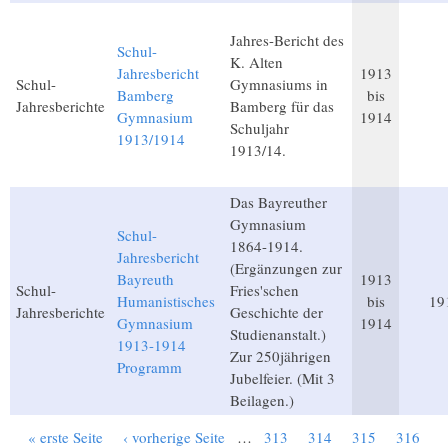
Jahres-Bericht des
Schul-
K. Alten
Jahresbericht
1913
Schul-
Gymnasiums in
Bamberg
bis
Jahresberichte
Bamberg für das
Gymnasium
1914
Schuljahr
1913/1914
1913/14.
Das Bayreuther
Gymnasium
Schul-
1864-1914.
Jahresbericht
(Ergänzungen zur
Bayreuth
1913
Schul-
Fries'schen
Humanistisches
bis
19
Jahresberichte
Geschichte der
Gymnasium
1914
Studienanstalt.)
1913-1914
Zur 250jährigen
Programm
Jubelfeier. (Mit 3
Beilagen.)
« erste Seite
‹ vorherige Seite
…
313
314
315
316