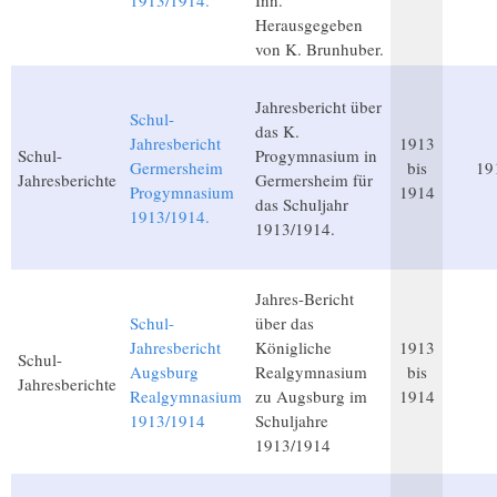
1913/1914.
Inn.
Herausgegeben
von K. Brunhuber.
Jahresbericht über
Schul-
das K.
Jahresbericht
1913
Schul-
Progymnasium in
Germersheim
bis
19
Jahresberichte
Germersheim für
Progymnasium
1914
das Schuljahr
1913/1914.
1913/1914.
Jahres-Bericht
Schul-
über das
Jahresbericht
Königliche
1913
Schul-
Augsburg
Realgymnasium
bis
Jahresberichte
Realgymnasium
zu Augsburg im
1914
1913/1914
Schuljahre
1913/1914