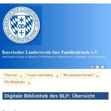
Direkt zum Inhalt
Bayerischer Landesverein fuer Familienkunde e.V.
Familienforschung in Altbayern (Oberbayern, Niederbayern, Oberpfalz) und Schwaben
Über uns
Unsere Aktivitäten
Was möchten Sie tun?
Für Mitglieder
Digitale Bibliothek des BLF: Übersicht