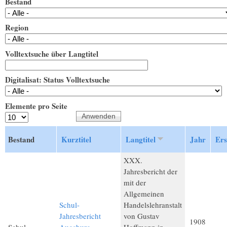
Bestand
Region
Volltextsuche über Langtitel
Digitalisat: Status Volltextsuche
Elemente pro Seite
Bestand
Kurztitel
Langtitel
Jahr
Ers
XXX.
Jahresbericht der
mit der
Allgemeinen
Schul-
Handelslehranstalt
Jahresbericht
von Gustav
1908