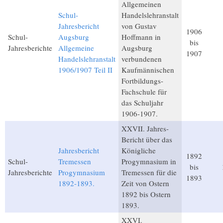
Allgemeinen
Schul-
Handelslehranstalt
Jahresbericht
von Gustav
1906
Schul-
Augsburg
Hoffmann in
bis
Jahresberichte
Allgemeine
Augsburg
1907
Handelslehranstalt
verbundenen
1906/1907 Teil II
Kaufmännischen
Fortbildungs-
Fachschule für
das Schuljahr
1906-1907.
XXVII. Jahres-
Bericht über das
Jahresbericht
Königliche
1892
Schul-
Tremessen
Progymnasium in
bis
Jahresberichte
Progymnasium
Tremessen für die
1893
1892-1893.
Zeit von Ostern
1892 bis Ostern
1893.
XXVI.