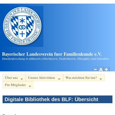
Direkt zum Inhalt
Bayerischer Landesverein fuer Familienkunde e.V.
Familienforschung in Altbayern (Oberbayern, Niederbayern, Oberpfalz) und Schwaben
Über uns
Unsere Aktivitäten
Was möchten Sie tun?
Für Mitglieder
Digitale Bibliothek des BLF: Übersicht