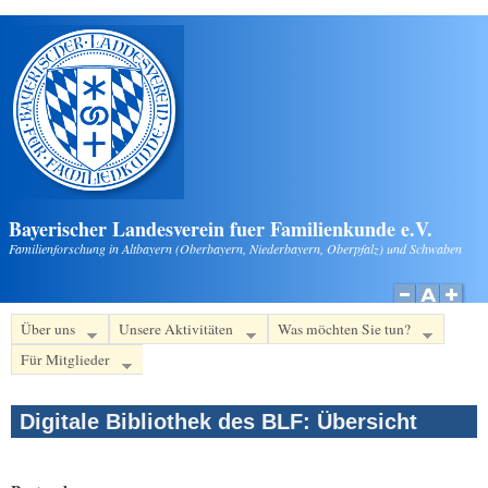
Direkt zum Inhalt
Bayerischer Landesverein fuer Familienkunde e.V.
Familienforschung in Altbayern (Oberbayern, Niederbayern, Oberpfalz) und Schwaben
Über uns
Unsere Aktivitäten
Was möchten Sie tun?
Für Mitglieder
Digitale Bibliothek des BLF: Übersicht