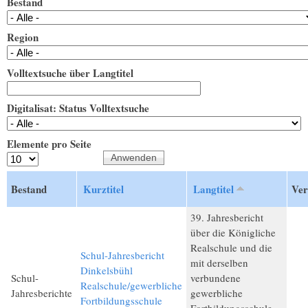
Bestand
Region
Volltextsuche über Langtitel
Digitalisat: Status Volltextsuche
Elemente pro Seite
Bestand
Kurztitel
Langtitel
Ver
39. Jahresbericht
über die Königliche
Realschule und die
Schul-Jahresbericht
mit derselben
Dinkelsbühl
Schul-
verbundene
Realschule/gewerbliche
Jahresberichte
gewerbliche
Fortbildungsschule