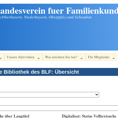
andesverein fuer Familienkund
n (Oberbayern, Niederbayern, Oberpfalz) und Schwaben
Unsere Aktivitäten
Was möchten Sie tun?
Für Mitglieder
le Bibliothek des BLF: Übersicht
he über Langtitel
Digitalisat: Status Volltextsuche