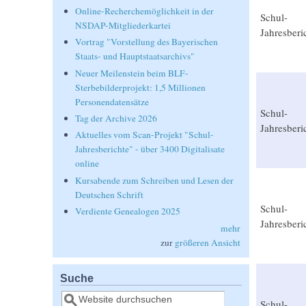
Online-Recherchemöglichkeit in der
Schul-
NSDAP-Mitgliederkartei
Jahresberi
Vortrag "Vorstellung des Bayerischen
Staats- und Hauptstaatsarchivs"
Neuer Meilenstein beim BLF-
Sterbebilderprojekt: 1,5 Millionen
Personendatensätze
Schul-
Tag der Archive 2026
Jahresberi
Aktuelles vom Scan-Projekt "Schul-
Jahresberichte" - über 3400 Digitalisate
online
Kursabende zum Schreiben und Lesen der
Deutschen Schrift
Schul-
Verdiente Genealogen 2025
Jahresberi
mehr
zur
größeren Ansicht
Suche
Suche
Schul-