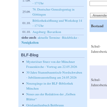
17.09.
- 17 Uhr
76. Deutscher Genealogentag in
25.09.
Göttingen
Bibliotheksöffnung und Workshop 14
01.10.
Bestand
- 17 Uhr
01.10.
Augsburg: Bavarikon
siehe auch
:
aktuelle Termine
·
Rückblicke
·
Neuigkeiten
Schul-
Jahresberi
BLF-Blog
Mysteriöser Sturz von der Münchner
Frauenkirche - Vortrag am 22.05.2026
30 Jahre Stammbaumtisch-Nordschwaben
- Jubiläumsausstellung am 24.05.2026
Schul-
Neuzugänge in der BLF-Bibliothek
Jahresberi
München
Neues aus der Redaktion der „Gelben
Blätter“
Ortsfamilienbuch Bettbrunn