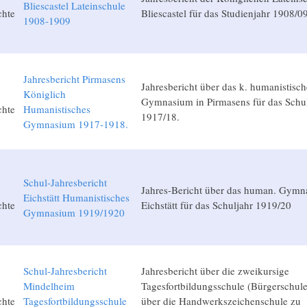
Bliescastel Lateinschule
chte
Bliescastel für das Studienjahr 1908/09
1908-1909
Jahresbericht Pirmasens
Jahresbericht über das k. humanistisch
Königlich
Gymnasium in Pirmasens für das Schul
chte
Humanistisches
1917/18.
Gymnasium 1917-1918.
Schul-Jahresbericht
Jahres-Bericht über das human. Gymn
Eichstätt Humanistisches
chte
Eichstätt für das Schuljahr 1919/20
Gymnasium 1919/1920
Schul-Jahresbericht
Jahresbericht über die zweikursige
Mindelheim
Tagesfortbildungsschule (Bürgerschule
chte
Tagesfortbildungsschule
über die Handwerkszeichenschule zu