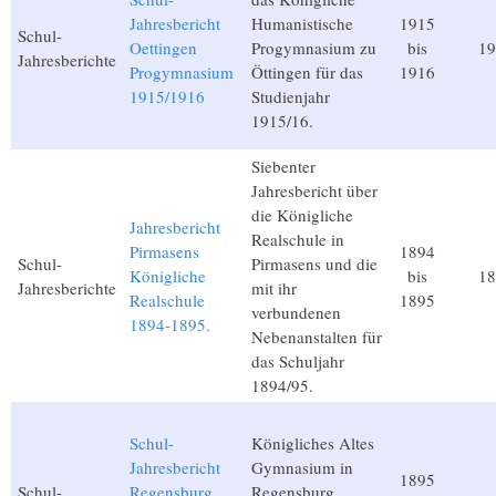
Jahresbericht
Humanistische
1915
Schul-
Oettingen
Progymnasium zu
bis
19
Jahresberichte
Progymnasium
Öttingen für das
1916
1915/1916
Studienjahr
1915/16.
Siebenter
Jahresbericht über
die Königliche
Jahresbericht
Realschule in
Pirmasens
1894
Schul-
Pirmasens und die
Königliche
bis
18
Jahresberichte
mit ihr
Realschule
1895
verbundenen
1894-1895.
Nebenanstalten für
das Schuljahr
1894/95.
Schul-
Königliches Altes
Jahresbericht
Gymnasium in
1895
Schul-
Regensburg
Regensburg.