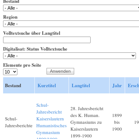
Bestand
Region
Volltextsuche über Langtitel
Digitalisat: Status Volltextsuche
Elemente pro Seite
Bestand
Kurztitel
Langtitel
Jahr
Ersch
Schul-
28. Jahresbericht
Jahresbericht
des K. Human.
1899
Schul-
Kaiserslautern
Gymnasiums zu
bis
19
Jahresberichte
Humanistisches
Kaiserslautern
1900
Gymnasium
1899-1900