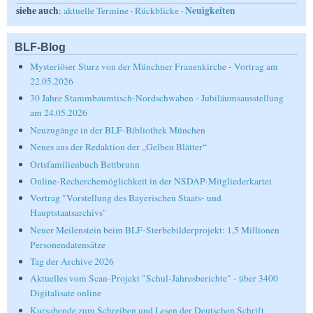
siehe auch
Neuigkeiten
:
aktuelle Termine
·
Rückblicke
·
BLF-Blog
Mysteriöser Sturz von der Münchner Frauenkirche - Vortrag am
22.05.2026
30 Jahre Stammbaumtisch-Nordschwaben - Jubiläumsausstellung
am 24.05.2026
Neuzugänge in der BLF-Bibliothek München
Neues aus der Redaktion der „Gelben Blätter“
Ortsfamilienbuch Bettbrunn
Online-Recherchemöglichkeit in der NSDAP-Mitgliederkartei
Vortrag "Vorstellung des Bayerischen Staats- und
Hauptstaatsarchivs"
Neuer Meilenstein beim BLF-Sterbebilderprojekt: 1,5 Millionen
Personendatensätze
Tag der Archive 2026
Aktuelles vom Scan-Projekt "Schul-Jahresberichte" - über 3400
Digitalisate online
Kursabende zum Schreiben und Lesen der Deutschen Schrift