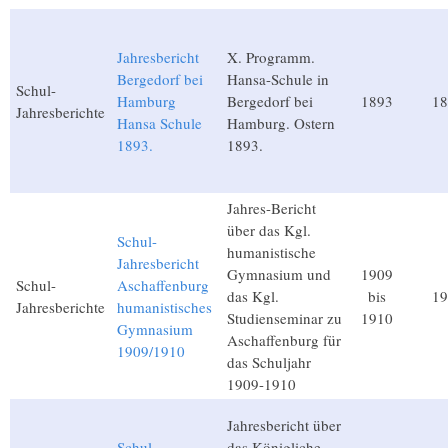
Jahresbericht
X. Programm.
Bergedorf bei
Hansa-Schule in
Schul-
Hamburg
Bergedorf bei
1893
18
Jahresberichte
Hansa Schule
Hamburg. Ostern
1893.
1893.
Jahres-Bericht
über das Kgl.
Schul-
humanistische
Jahresbericht
Gymnasium und
1909
Schul-
Aschaffenburg
das Kgl.
bis
19
Jahresberichte
humanistisches
Studienseminar zu
1910
Gymnasium
Aschaffenburg für
1909/1910
das Schuljahr
1909-1910
Jahresbericht über
Schul-
das Königliche