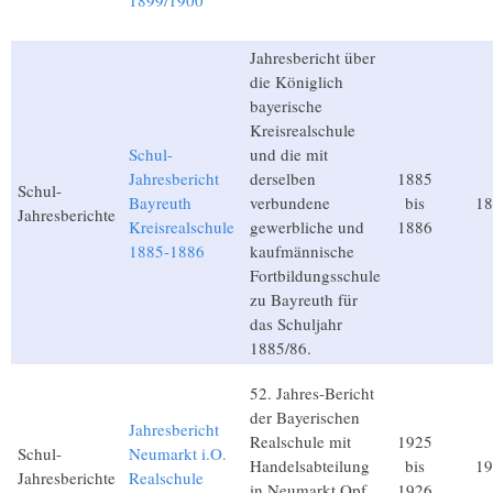
1899/1900
Jahresbericht über
die Königlich
bayerische
Kreisrealschule
Schul-
und die mit
Jahresbericht
derselben
1885
Schul-
Bayreuth
verbundene
bis
18
Jahresberichte
Kreisrealschule
gewerbliche und
1886
1885-1886
kaufmännische
Fortbildungsschule
zu Bayreuth für
das Schuljahr
1885/86.
52. Jahres-Bericht
der Bayerischen
Jahresbericht
Realschule mit
1925
Schul-
Neumarkt i.O.
Handelsabteilung
bis
19
Jahresberichte
Realschule
in Neumarkt Opf.
1926