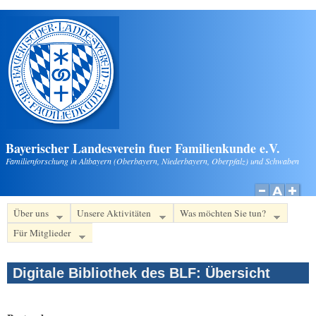
Direkt zum Inhalt
Bayerischer Landesverein fuer Familienkunde e.V.
Familienforschung in Altbayern (Oberbayern, Niederbayern, Oberpfalz) und Schwaben
Über uns
Unsere Aktivitäten
Was möchten Sie tun?
Für Mitglieder
Digitale Bibliothek des BLF: Übersicht