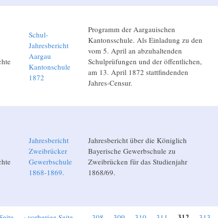
Programm der Aargauischen
Schul-
Kantonsschule. Als Einladung zu den
Jahresbericht
vom 5. April an abzuhaltenden
Aargau
chte
Schulprüfungen und der öffentlichen,
Kantonschule
am 13. April 1872 stattfindenden
1872
Jahres-Censur.
Jahresbericht
Jahresbericht über die Königlich
Zweibrücker
Bayerische Gewerbschule zu
chte
Gewerbschule
Zweibrücken für das Studienjahr
1868-1869.
1868/69.
312
Seite
‹ vorherige Seite
…
308
309
310
311
313