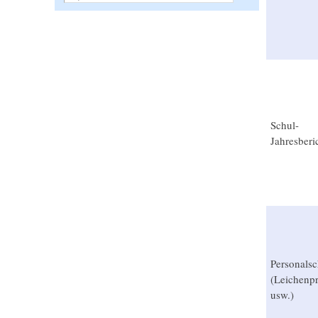
Schul-
Jahresberi
Personalsc
(Leichenpr
usw.)