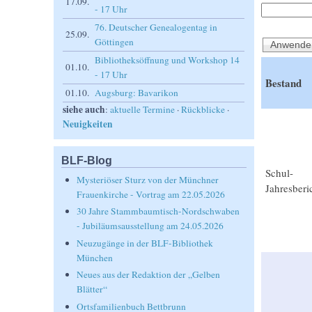
17.09.
- 17 Uhr
76. Deutscher Genealogentag in
25.09.
Göttingen
Bibliotheksöffnung und Workshop 14
01.10.
- 17 Uhr
Bestand
01.10.
Augsburg: Bavarikon
siehe auch
:
aktuelle Termine
·
Rückblicke
·
Neuigkeiten
BLF-Blog
Schul-
Mysteriöser Sturz von der Münchner
Jahresberi
Frauenkirche - Vortrag am 22.05.2026
30 Jahre Stammbaumtisch-Nordschwaben
- Jubiläumsausstellung am 24.05.2026
Neuzugänge in der BLF-Bibliothek
München
Neues aus der Redaktion der „Gelben
Blätter“
Ortsfamilienbuch Bettbrunn