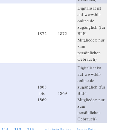
Digitalisat ist
auf www.blf-
online.de
zugänglich (für
1872
1872
BLF-
Mitglieder; nur
zum
persönlichen
Gebrauch)
Digitalisat ist
auf www.blf-
online.de
1868
zugänglich (für
bis
1869
BLF-
1869
Mitglieder; nur
zum
persönlichen
Gebrauch)
314
315
316
…
nächste Seite ›
letzte Seite »