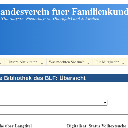
andesverein fuer Familienkund
n (Oberbayern, Niederbayern, Oberpfalz) und Schwaben
Unsere Aktivitäten
Was möchten Sie tun?
Für Mitglieder
le Bibliothek des BLF: Übersicht
he über Langtitel
Digitalisat: Status Volltextsuche