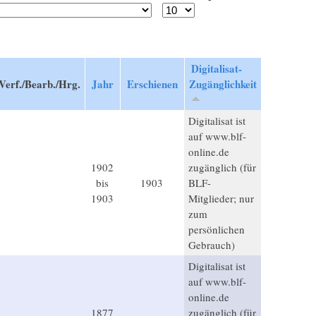
Digitalisat-
Verf./Bearb./Hrg.
Jahr
Erschienen
Zugänglichkeit
Digitalisat ist
auf www.blf-
online.de
1902
zugänglich (für
bis
1903
BLF-
1903
Mitglieder; nur
zum
persönlichen
Gebrauch)
Digitalisat ist
auf www.blf-
online.de
1877
zugänglich (für