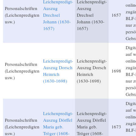
Leichenpredigt-
Leichenpredigt-
onlin
Personalschriften
Auszug
Auszug
zugän
(Leichenpredigten
Drechsel
Drechsel
1657
BLF-M
usw.)
Johann (1630-
Johann (1630-
nur 
1657)
1657)
persö
Gebr
Digita
auf 
Leichenpredigt-
Leichenpredigt-
onlin
Personalschriften
Auszug Dorsch
Auszug Dorsch
zugän
(Leichenpredigten
1698
Heinrich
Heinrich
BLF-M
usw.)
(1630-1698)
(1630-1698)
nur 
persö
Gebr
Digita
auf 
Leichenpredigt-
Leichenpredigt-
onlin
Personalschriften
Auszug Dörffel
Auszug Dörffel
zugän
(Leichenpredigten
Maria geb.
Maria geb.
1673
BLF-M
usw.)
Tröger (1608-
Tröger (1608-