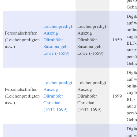
persö
Gebr
Digita
auf 
Leichenpredigt-
Leichenpredigt-
onlin
Personalschriften
Auszug
Auszug
zugän
(Leichenpredigten
Dürnhöfer
Dürnhöfer
1659
BLF-M
usw.)
Susanna geb.
Susanna geb.
nur 
Löwe (-1659)
Löwe (-1659)
persö
Gebr
Digita
auf 
Leichenpredigt-
Leichenpredigt-
onlin
Personalschriften
Auszug
Auszug
zugän
(Leichenpredigten
Dürnhöfer
Dürnhöfer
1699
BLF-M
usw.)
Christian
Christian
nur 
(1632-1699)
(1632-1699)
persö
Gebr
Digita
auf 