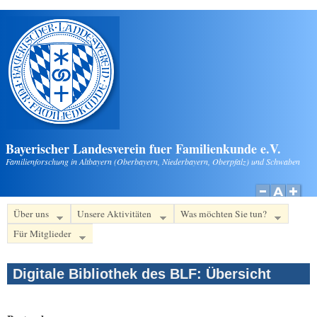
Direkt zum Inhalt
Bayerischer Landesverein fuer Familienkunde e.V.
Familienforschung in Altbayern (Oberbayern, Niederbayern, Oberpfalz) und Schwaben
Über uns
Unsere Aktivitäten
Was möchten Sie tun?
Für Mitglieder
Digitale Bibliothek des BLF: Übersicht