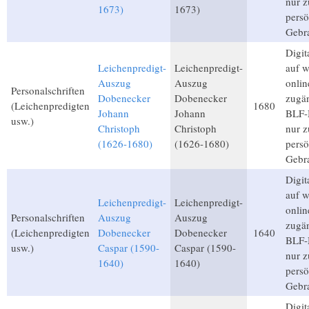
nur 
1673)
1673)
persö
Gebr
Digita
Leichenpredigt-
Leichenpredigt-
auf 
Auszug
Auszug
onlin
Personalschriften
Dobenecker
Dobenecker
zugän
(Leichenpredigten
1680
Johann
Johann
BLF-M
usw.)
Christoph
Christoph
nur 
(1626-1680)
(1626-1680)
persö
Gebr
Digita
auf 
Leichenpredigt-
Leichenpredigt-
onlin
Personalschriften
Auszug
Auszug
zugän
(Leichenpredigten
Dobenecker
Dobenecker
1640
BLF-M
usw.)
Caspar (1590-
Caspar (1590-
nur 
1640)
1640)
persö
Gebr
Digita