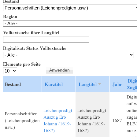
Bestand
Region
Volltextsuche über Langtitel
Digitalisat: Status Volltextsuche
Elemente pro Seite
Digit
Bestand
Kurztitel
Langtitel
Jahr
Zugä
Digita
auf 
Leichenpredigt-
Leichenpredigt-
onlin
Personalschriften
Auszug Erb
Auszug Erb
zugän
(Leichenpredigten
1687
Johann (1619-
Johann (1619-
BLF-M
usw.)
1687)
1687)
nur 