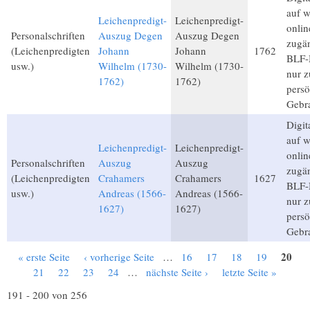
auf 
Leichenpredigt-
Leichenpredigt-
onlin
Personalschriften
Auszug Degen
Auszug Degen
zugän
(Leichenpredigten
Johann
Johann
1762
BLF-M
usw.)
Wilhelm (1730-
Wilhelm (1730-
nur 
1762)
1762)
persö
Gebr
Digita
auf 
Leichenpredigt-
Leichenpredigt-
onlin
Personalschriften
Auszug
Auszug
zugän
(Leichenpredigten
Crahamers
Crahamers
1627
BLF-M
usw.)
Andreas (1566-
Andreas (1566-
nur 
1627)
1627)
persö
Gebr
20
« erste Seite
‹ vorherige Seite
…
16
17
18
19
Seiten
21
22
23
24
…
nächste Seite ›
letzte Seite »
191 - 200 von 256