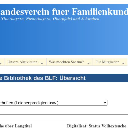
andesverein fuer Familienkund
n (Oberbayern, Niederbayern, Oberpfalz) und Schwaben
Unsere Aktivitäten
Was möchten Sie tun?
Für Mitglieder
le Bibliothek des BLF: Übersicht
he über Langtitel
Digitalisat: Status Volltextsuche