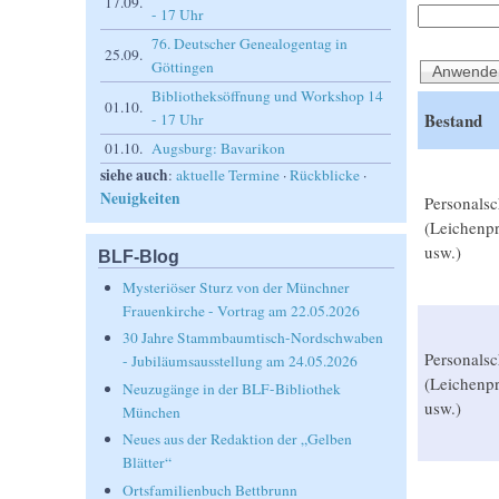
17.09.
- 17 Uhr
76. Deutscher Genealogentag in
25.09.
Göttingen
Bibliotheksöffnung und Workshop 14
01.10.
Bestand
- 17 Uhr
01.10.
Augsburg: Bavarikon
siehe auch
:
aktuelle Termine
·
Rückblicke
·
Neuigkeiten
Personalsc
(Leichenpr
usw.)
BLF-Blog
Mysteriöser Sturz von der Münchner
Frauenkirche - Vortrag am 22.05.2026
30 Jahre Stammbaumtisch-Nordschwaben
Personalsc
- Jubiläumsausstellung am 24.05.2026
(Leichenpr
Neuzugänge in der BLF-Bibliothek
usw.)
München
Neues aus der Redaktion der „Gelben
Blätter“
Ortsfamilienbuch Bettbrunn