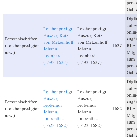
persö
Gebr
Digita
auf 
Leichenpredigt-
Leichenpredigt-
onlin
Auszug Kotz
Auszug Kotz
Personalschriften
zugän
von Metzenhoff
von Metzenhoff
(Leichenpredigten
1637
BLF-
Johann
Johann
usw.)
Mitgl
Leonhard
Leonhard
zum
(1593-1637)
(1593-1637)
persö
Gebr
Digita
auf 
Leichenpredigt-
Leichenpredigt-
onlin
Auszug
Auszug
Personalschriften
zugän
Frobenius
Frobenius
(Leichenpredigten
1682
BLF-
Johann
Johann
usw.)
Mitgl
Laurentius
Laurentius
zum
(1623-1682)
(1623-1682)
persö
Gebr