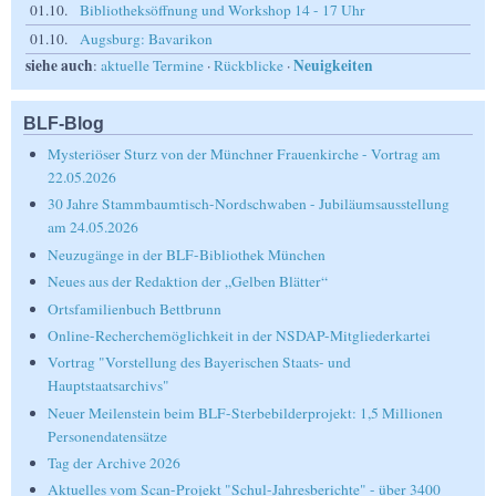
01.10.
Bibliotheksöffnung und Workshop 14 - 17 Uhr
01.10.
Augsburg: Bavarikon
siehe auch
Neuigkeiten
:
aktuelle Termine
·
Rückblicke
·
BLF-Blog
Mysteriöser Sturz von der Münchner Frauenkirche - Vortrag am
22.05.2026
30 Jahre Stammbaumtisch-Nordschwaben - Jubiläumsausstellung
am 24.05.2026
Neuzugänge in der BLF-Bibliothek München
Neues aus der Redaktion der „Gelben Blätter“
Ortsfamilienbuch Bettbrunn
Online-Recherchemöglichkeit in der NSDAP-Mitgliederkartei
Vortrag "Vorstellung des Bayerischen Staats- und
Hauptstaatsarchivs"
Neuer Meilenstein beim BLF-Sterbebilderprojekt: 1,5 Millionen
Personendatensätze
Tag der Archive 2026
Aktuelles vom Scan-Projekt "Schul-Jahresberichte" - über 3400