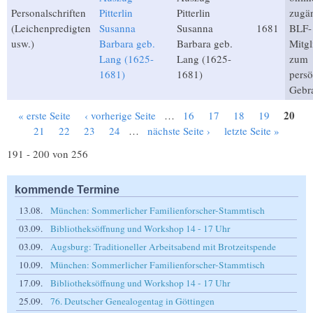
Personalschriften
Pitterlin
Pitterlin
zugän
(Leichenpredigten
Susanna
Susanna
1681
BLF-
usw.)
Barbara geb.
Barbara geb.
Mitgl
Lang (1625-
Lang (1625-
zum
1681)
1681)
persö
Gebr
20
« erste Seite
‹ vorherige Seite
…
16
17
18
19
Seiten
21
22
23
24
…
nächste Seite ›
letzte Seite »
191 - 200 von 256
kommende Termine
13.08.
München: Sommerlicher Familienforscher-Stammtisch
03.09.
Bibliotheksöffnung und Workshop 14 - 17 Uhr
03.09.
Augsburg: Traditioneller Arbeitsabend mit Brotzeitspende
10.09.
München: Sommerlicher Familienforscher-Stammtisch
17.09.
Bibliotheksöffnung und Workshop 14 - 17 Uhr
25.09.
76. Deutscher Genealogentag in Göttingen