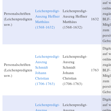
auf 
onlin
Leichenpredigt-
Leichenpredigt-
Personalschriften
zugän
Auszug Heffner
Auszug Heffner
(Leichenpredigten
1632
BLF-
Matthäus
Matthäus
usw.)
Mitgl
(1568-1632)
(1568-1632)
zum
persö
Gebr
Digita
auf 
Leichenpredigt-
Leichenpredigt-
onlin
Auszug
Auszug
Personalschriften
zugän
Schmidt
Schmidt
(Leichenpredigten
1763
BLF-
Johann
Johann
usw.)
Mitgl
Christian
Christian
zum
(1706-1763)
(1706-1763)
persö
Gebr
Digita
Leichenpredigt-
Leichenpredigt-
auf 
Auszug
Auszug
onlin