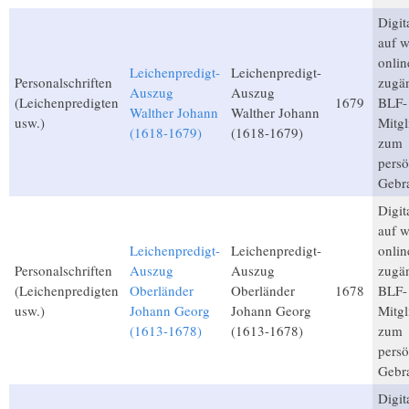
Digita
auf 
onlin
Leichenpredigt-
Leichenpredigt-
Personalschriften
zugän
Auszug
Auszug
(Leichenpredigten
1679
BLF-
Walther Johann
Walther Johann
usw.)
Mitgl
(1618-1679)
(1618-1679)
zum
persö
Gebr
Digita
auf 
Leichenpredigt-
Leichenpredigt-
onlin
Personalschriften
Auszug
Auszug
zugän
(Leichenpredigten
Oberländer
Oberländer
1678
BLF-
usw.)
Johann Georg
Johann Georg
Mitgl
(1613-1678)
(1613-1678)
zum
persö
Gebr
Digita