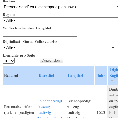
Bestand
Region
Volltextsuche über Langtitel
Digitalisat: Status Volltextsuche
Elemente pro Seite
Digit
Bestand
Kurztitel
Langtitel
Jahr
Zugä
Digita
auf 
Leichenpredigt-
Leichenpredigt-
onlin
Personalschriften
Auszug
Auszug
zugän
(Leichenpredigten
Ludtwig
Ludtwig
1623
BLF-