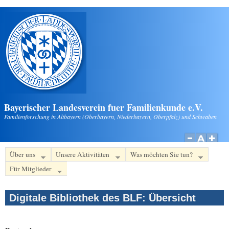
Direkt zum Inhalt
Bayerischer Landesverein fuer Familienkunde e.V.
Familienforschung in Altbayern (Oberbayern, Niederbayern, Oberpfalz) und Schwaben
Über uns
Unsere Aktivitäten
Was möchten Sie tun?
Für Mitglieder
Digitale Bibliothek des BLF: Übersicht