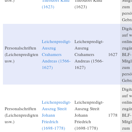
usw.)
Theodors Kind
Theodors Kind
Mitgl
(1623)
(1623)
zum
persö
Gebr
Digita
auf 
Leichenpredigt-
Leichenpredigt-
onlin
Personalschriften
Auszug
Auszug
zugän
(Leichenpredigten
Crahamers
Crahamers
1627
BLF-
usw.)
Andreas (1566-
Andreas (1566-
Mitgl
1627)
1627)
zum
persö
Gebr
Digita
auf 
Leichenpredigt-
Leichenpredigt-
onlin
Personalschriften
Auszug Streit
Auszug Streit
zugän
(Leichenpredigten
Johann
Johann
1778
BLF-
usw.)
Friedrich
Friedrich
Mitgl
(1698-1778)
(1698-1778)
zum