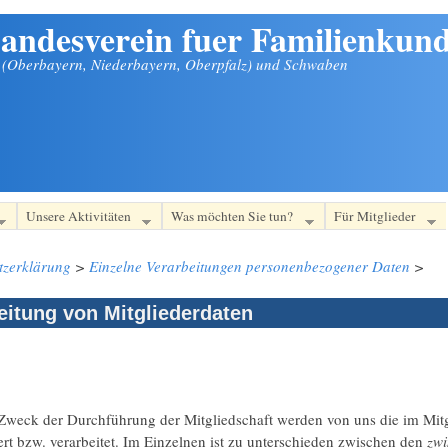
andesverein fuer Familienkund
n (Oberbayern, Niederbayern, Oberpfalz) und Schwaben
Unsere Aktivitäten
Was möchten Sie tun?
Für Mitglieder
tzerklärung
>
Einzelne Verarbeitungen personenbezogener Daten
>
eitung von Mitgliederdaten
Zweck der Durchführung der Mitgliedschaft werden von uns die im Mit
rt bzw. verarbeitet. Im Einzelnen ist zu unterschieden zwischen den
zwi