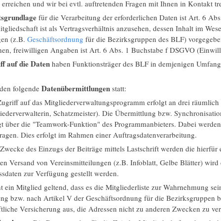
 erreichen und wir bei evtl. auftretenden Fragen mit Ihnen in Kontakt t
tsgrundlage
für die Verarbeitung der erforderlichen Daten ist Art. 6 A
tgliedschaft ist als Vertragsverhältnis anzusehen, dessen Inhalt im Wes
en (z.B.
Geschäftsordnung
für die Bezirksgruppen des BLF) vorgegeben
hen, freiwilligen Angaben ist Art. 6 Abs. 1 Buchstabe f DSGVO (Einwill
ff auf die Daten
haben Funktionsträger des BLF in demjenigen Umfang, d
Datenübermittlungen
nden folgende
statt:
ugriff auf das Mitgliederverwaltungsprogramm erfolgt an drei räumlich g
iederverwalterin, Schatzmeister). Die Übermittlung bzw. Synchronisati
gt über die "Teamwork-Funktion" des Programmanbieters. Dabei werden
ragen. Dies erfolgt im Rahmen einer Auftragsdatenverarbeitung.
wecke des Einzugs der Beiträge mittels Lastschrift werden die hierfür 
en Versand von Vereinsmitteilungen (z.B. Infoblatt, Gelbe Blätter) wird 
sdaten zur Verfügung gestellt werden.
 ein Mitglied geltend, dass es die Mitgliederliste zur Wahrnehmung sei
ng bzw. nach Artikel V der Geschäftsordnung für die Bezirksgruppen be
ftliche Versicherung aus, die Adressen nicht zu anderen Zwecken zu v