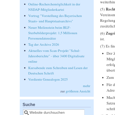
weiterhin
Online-Recherchemöglichkeit in der
Rech
(5)
NSDAP-Mitgliederkartei
Vereinsmi
Vortrag "Vorstellung des Bayerischen
Regelung
Staats- und Hauptstaatsarchivs"
zusätzlic
Neuer Meilenstein beim BLF-
Zugri
(6)
Sterbebilderprojekt: 1,5 Millionen
Personendatensätze
ist.
Tag der Archive 2026
(7) Es fi
Aktuelles vom Scan-Projekt "Schul-
Der Z
Jahresberichte" - über 3400 Digitalisate
Mitgl
online
erfol
Kursabende zum Schreiben und Lesen der
übert
Deutschen Schrift
Zum Z
Verdiente Genealogen 2025
Für d
mehr
Adres
zur
größeren Ansicht
Macht
Satzu
Suche
schri
Suche