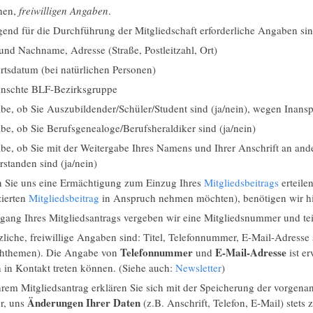
chen,
freiwilligen Angaben
.
end für die Durchführung der Mitgliedschaft erforderliche Angaben sin
und Nachname, Adresse (Straße, Postleitzahl, Ort)
tsdatum (bei natürlichen Personen)
nschte BLF-Bezirksgruppe
e, ob Sie Auszubildender/Schüler/Student sind (ja/nein), wegen Inans
e, ob Sie Berufsgenealoge/Berufsheraldiker sind (ja/nein)
e, ob Sie mit der Weitergabe Ihres Namens und Ihrer Anschrift an an
rstanden sind (ja/nein)
 Sie uns eine Ermächtigung zum Einzug Ihres
Mitgliedsbeitrags
erteile
zierten
Mitgliedsbeitrag
in Anspruch nehmen möchten), benötigen wir hi
gang Ihres Mitgliedsantrags vergeben wir eine Mitgliedsnummer und tei
tzliche, freiwillige Angaben sind: Titel, Telefonnummer, E-Mail-Adre
Telefonnummer
E-Mail-Adresse
chthemen). Die Angabe von
und
ist er
 in Kontakt treten können. (Siehe auch:
Newsletter
)
hrem Mitgliedsantrag erklären Sie sich mit der Speicherung der vorgena
Änderungen Ihrer Daten
r, uns
(z.B. Anschrift, Telefon, E-Mail) stets 