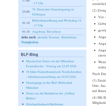
17.09.
- 17 Uhr
zusätzli
76. Deutscher Genealogentag in
(2) Zwing
25.09.
Göttingen
Vor- 
Bibliotheksöffnung und Workshop 14
01.10.
Gebur
- 17 Uhr
gewü
01.10.
Augsburg: Bavarikon
Angab
siehe auch
:
aktuelle Termine
·
Rückblicke
·
Neuigkeiten
Angab
Angab
BLF-Blog
einve
Mysteriöser Sturz von der Münchner
Wenn
Frauenkirche - Vortrag am 22.05.2026
redu
30 Jahre Stammbaumtisch-Nordschwaben
Nach Ein
- Jubiläumsausstellung am 24.05.2026
(3) Zusä
Neuzugänge in der BLF-Bibliothek
Orte, Sa
München
mit Ihnen
Neues aus der Redaktion der „Gelben
(4) Mit I
Blätter“
Mitgliede
Ortsfamilienbuch Bettbrunn