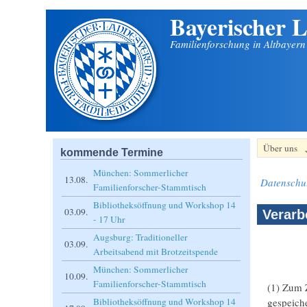
Bayerischer L
Direkt zum Inhalt
Familienforschung in Altbayer
Über uns
kommende Termine
München: Sommerlicher
13.08.
Datenschu
Familienforscher-Stammtisch
Bibliotheksöffnung und Workshop 14
03.09.
Verarb
- 17 Uhr
Augsburg: Traditioneller
03.09.
Arbeitsabend mit Brotzeitspende
München: Sommerlicher
10.09.
Familienforscher-Stammtisch
(1) Zum 
gespeiche
Bibliotheksöffnung und Workshop 14