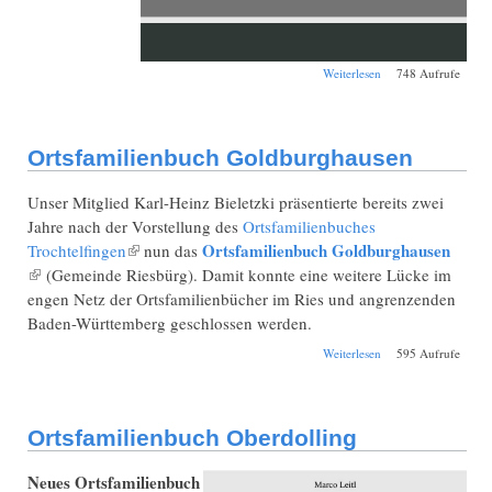
über
Weiterlesen
748 Aufrufe
Ortsfamilienbuch
Bettbrunn
Ortsfamilienbuch Goldburghausen
Unser Mitglied Karl-Heinz Bieletzki präsentierte bereits zwei
Jahre nach der Vorstellung des
Ortsfamilienbuches
Ortsfamilienbuch Goldburghausen
Trochtelfingen
(Link ist extern)
nun das
(Link ist extern)
(Gemeinde Riesbürg). Damit konnte eine weitere Lücke im
engen Netz der Ortsfamilienbücher im Ries und angrenzenden
Baden-Württemberg geschlossen werden.
über
Weiterlesen
595 Aufrufe
Ortsfamilienbuch
Goldburghausen
Ortsfamilienbuch Oberdolling
Neues Ortsfamilienbuch