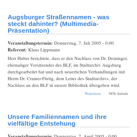
ihre vielfältige
Entstehung
Augsburger Straßennamen - was
steckt dahinter? (Multimedia-
Präsentation)
Veranstaltungstermin:
Donnerstag, 7. Juli 2005 - 0:00
Referent:
Klaus Lippmann
Herr Huber berichtete, dass er den Nachlass von Dr. Deininger,
ehemaliger Vorsitzender des BLF, im Stadtarchiv Augsburg
durchgearbeitet hat und nach neuerlichen Verhandlungen mit
Herrn Dr. Cramer-Fürtig, dem Leiter des Stadtarchivs, der
Nachlass an den BLF in unsere Bibliothek übergeben wird.
über Augsburger
Weiterlesen
5856 Aufrufe
Straßennamen - was
steckt dahinter?
(Multimedia-
Präsentation)
Unsere Familiennamen und ihre
vielfältige Entstehung
Veranstaltungstermin:
Donnerstag, 7. April 2005 - 0:00