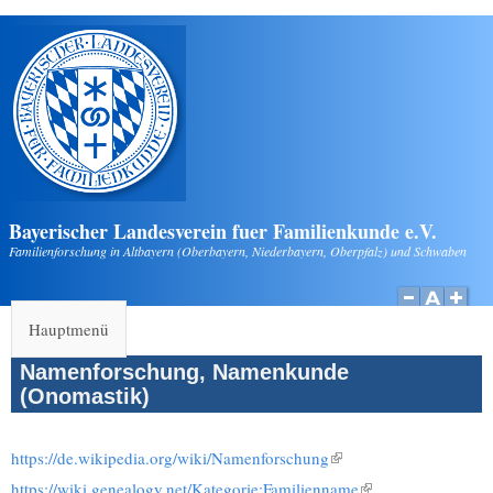
Direkt zum Inhalt
Bayerischer Landesverein fuer Familienkunde e.V.
Familienforschung in Altbayern (Oberbayern, Niederbayern, Oberpfalz) und Schwaben
Hauptmenü
Namenforschung, Namenkunde
(Onomastik)
https://de.wikipedia.org/wiki/Namenforschung
(Link ist extern)
https://wiki.genealogy.net/Kategorie:Familienname
(Link ist extern)