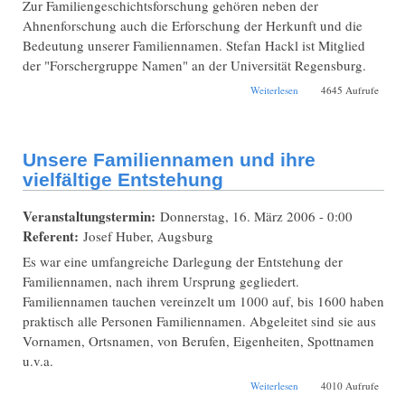
Zur Familiengeschichtsforschung gehören neben der
Ahnenforschung auch die Erforschung der Herkunft und die
Bedeutung unserer Familiennamen. Stefan Hackl ist Mitglied
der "Forschergruppe Namen" an der Universität Regensburg.
über Einführung in die
Weiterlesen
4645 Aufrufe
Familiennamen-
Forschung
Unsere Familiennamen und ihre
vielfältige Entstehung
Veranstaltungstermin:
Donnerstag, 16. März 2006 - 0:00
Referent:
Josef Huber, Augsburg
Es war eine umfangreiche Darlegung der Entstehung der
Familiennamen, nach ihrem Ursprung gegliedert.
Familiennamen tauchen vereinzelt um 1000 auf, bis 1600 haben
praktisch alle Personen Familiennamen. Abgeleitet sind sie aus
Vornamen, Ortsnamen, von Berufen, Eigenheiten, Spottnamen
u.v.a.
über Unsere
Weiterlesen
4010 Aufrufe
Familiennamen und