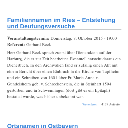
als Rassemerkmal
Familiennamen im Ries – Entstehung
und Deutungsversuche
Veranstaltungstermin:
Donnerstag, 8. Oktober 2015 - 19:00
Referent:
Gerhard Beck
Herr Gerhard Beck sprach zuerst über Dienerakten auf der
Harburg, die er zur Zeit bearbeitet. Eventuell entsteht daraus ein
Dienerbuch. In den Archivalien fand er zufällig einen Akt mit
einem Bericht über einen Einbruch in die Kirche von Tapfheim
und ein Schreiben von 1601 über Fr. Maria Anna v.
Gundelsheim geb. v. Schreckenstein, die in Steinhart 1594
gestorben und in Schwenningen (dort gibt es ein Epitaph)
bestattet wurde, was bisher unbekannt war.
über Familiennamen
Weiterlesen
4179 Aufrufe
im Ries –
Entstehung und
Deutungsversuche
Ortsnamen in Ostbayern