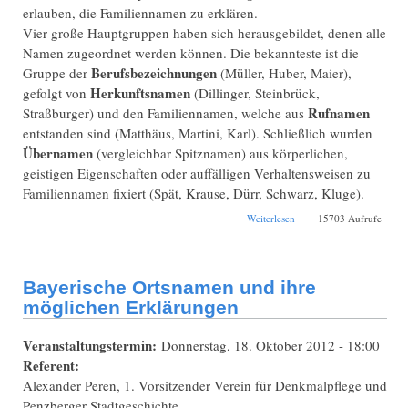
erlauben, die Familiennamen zu erklären.
Vier große Hauptgruppen haben sich herausgebildet, denen alle
Namen zugeordnet werden können. Die bekannteste ist die
Berufsbezeichnungen
Gruppe der
(Müller, Huber, Maier),
Herkunftsnamen
gefolgt von
(Dillinger, Steinbrück,
Rufnamen
Straßburger) und den Familiennamen, welche aus
entstanden sind (Matthäus, Martini, Karl). Schließlich wurden
Übernamen
(vergleichbar Spitznamen) aus körperlichen,
geistigen Eigenschaften oder auffälligen Verhaltensweisen zu
Familiennamen fixiert (Spät, Krause, Dürr, Schwarz, Kluge).
über Familiennamen:
Weiterlesen
15703 Aufrufe
Woher kommt mein
Name? Was bedeutet er?
Bayerische Ortsnamen und ihre
möglichen Erklärungen
Veranstaltungstermin:
Donnerstag, 18. Oktober 2012 - 18:00
Referent:
Alexander Peren, 1. Vorsitzender Verein für Denkmalpflege und
Penzberger Stadtgeschichte