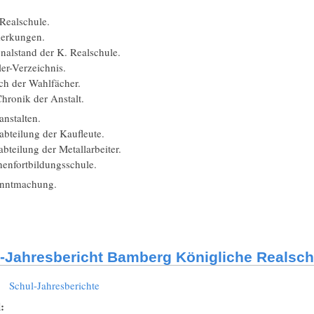
Realschule.
rkungen.
nalstand der K. Realschule.
er-Verzeichnis.
h der Wahlfächer.
hronik der Anstalt.
nstalten.
bteilung der Kaufleute.
teilung der Metallarbeiter.
enfortbildungsschule.
nntmachung.
-Jahresbericht Bamberg Königliche Realsch
:
Schul-Jahresberichte
l: