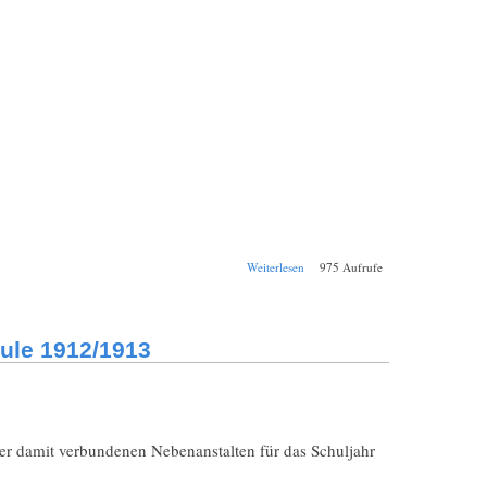
über Schul-
Weiterlesen
975 Aufrufe
Jahresbericht
Bamberg
Königliche
Realschule
ule 1912/1913
1913/1914
er damit verbundenen Nebenanstalten für das Schuljahr