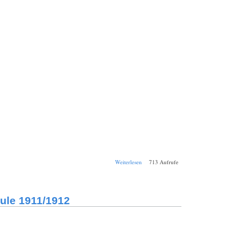
über Schul-
Weiterlesen
713 Aufrufe
Jahresbericht
Bamberg
Königliche
Realschule
ule 1911/1912
1912/1913