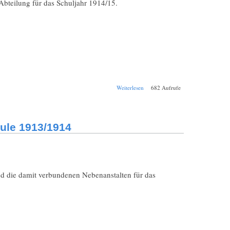
Abteilung für das Schuljahr 1914/15.
über Schul-
Weiterlesen
682 Aufrufe
Jahresbericht
Bamberg
Königliche
Realschule
ule 1913/1914
1914/1915
nd die damit verbundenen Nebenanstalten für das