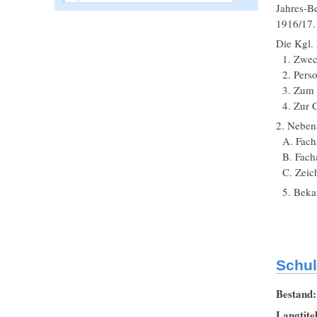
Jahres-B
1916/17.
Die Kgl. 
1. Zweck
2. Perso
3. Zum U
4. Zur C
2. Nebena
A. Facha
B. Fachab
C. Zeich
5. Beka
Schul
Bestand
Langtite