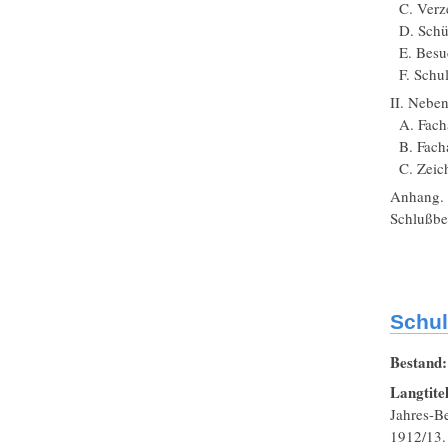
C. Verze
D. Schül
E. Besuc
F. Schul
II. Neben
A. Facha
B. Fachab
C. Zeich
Anhang.
Schlußb
Schul
Bestand
Langtite
Jahres-B
1912/13.