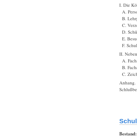
I. Die Kö
A. Perso
B. Lehrp
C. Verze
D. Schül
E. Besuc
F. Schul
II. Neben
A. Facha
B. Fachab
C. Zeich
Anhang.
Schlußb
Schul
Bestand