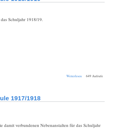
 das Schuljahr 1918/19.
über Schul-
Weiterlesen
649 Aufrufe
Jahresbericht
Bamberg
Königliche
Realschule
ule 1917/1918
1918/1919
ie damit verbundenen Nebenanstalten für das Schuljahr