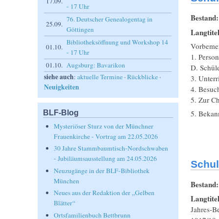
17.09.
- 17 Uhr
Bestand
76. Deutscher Genealogentag in
25.09.
Göttingen
Langtite
Bibliotheksöffnung und Workshop 14
Vorbeme
01.10.
- 17 Uhr
1. Person
01.10.
Augsburg: Bavarikon
D. Schüle
siehe auch
:
aktuelle Termine
·
Rückblicke
·
3. Unterr
Neuigkeiten
4. Besuc
5. Zur Ch
BLF-Blog
5. Bekan
Mysteriöser Sturz von der Münchner
Frauenkirche - Vortrag am 22.05.2026
30 Jahre Stammbaumtisch-Nordschwaben
- Jubiläumsausstellung am 24.05.2026
Schul
Neuzugänge in der BLF-Bibliothek
München
Bestand
Neues aus der Redaktion der „Gelben
Langtite
Blätter“
Jahres-B
Ortsfamilienbuch Bettbrunn