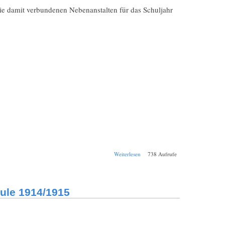
ie damit verbundenen Nebenanstalten für das Schuljahr
über Schul-
Weiterlesen
738 Aufrufe
Jahresbericht
Bamberg
Königliche
Realschule
ule 1914/1915
1915/1916