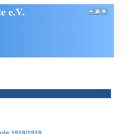
e e.V.
ule 1918/1919