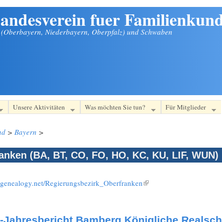
andesverein fuer Familienkund
n (Oberbayern, Niederbayern, Oberpfalz) und Schwaben
Unsere Aktivitäten
Was möchten Sie tun?
Für Mitglieder
nd
>
Bayern
>
anken (BA, BT, CO, FO, HO, KC, KU, LIF, WUN)
i.genealogy.net/Regierungsbezirk_Oberfranken
(Link ist extern)
-Jahresbericht Bamberg Königliche Realsch