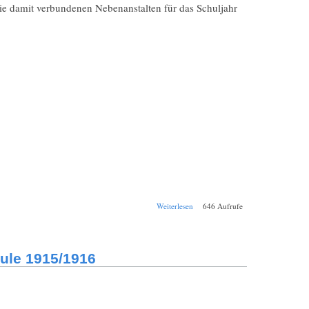
ie damit verbundenen Nebenanstalten für das Schuljahr
über Schul-
Weiterlesen
646 Aufrufe
Jahresbericht
Bamberg
Königliche
Realschule
ule 1915/1916
1916/1917