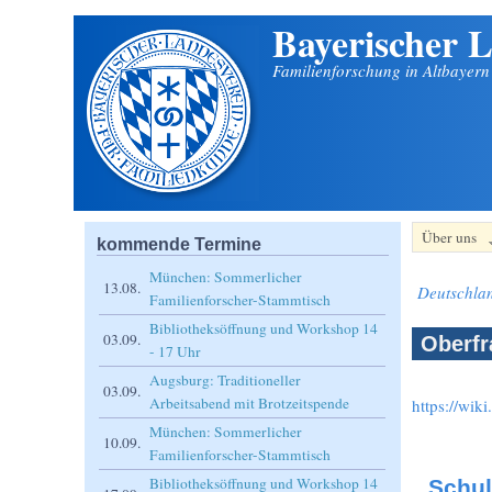
Bayerischer L
Direkt zum Inhalt
Familienforschung in Altbayer
Über uns
kommende Termine
München: Sommerlicher
13.08.
Deutschla
Familienforscher-Stammtisch
Bibliotheksöffnung und Workshop 14
03.09.
Oberfr
- 17 Uhr
Augsburg: Traditioneller
03.09.
Arbeitsabend mit Brotzeitspende
https://wik
München: Sommerlicher
10.09.
Familienforscher-Stammtisch
Bibliotheksöffnung und Workshop 14
Schul