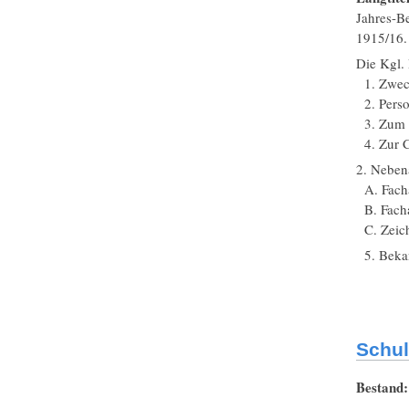
Jahres-B
1915/16.
Die Kgl. 
1. Zweck
2. Perso
3. Zum U
4. Zur C
2. Nebena
A. Facha
B. Fachab
C. Zeich
5. Beka
Schul
Bestand