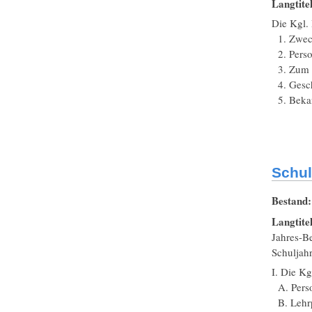
Langtite
Die Kgl. 
1. Zweck
2. Perso
3. Zum U
4. Gesch
5. Beka
Schul
Bestand
Langtite
Jahres-B
Schuljah
I. Die Kg
A. Perso
B. Lehrp