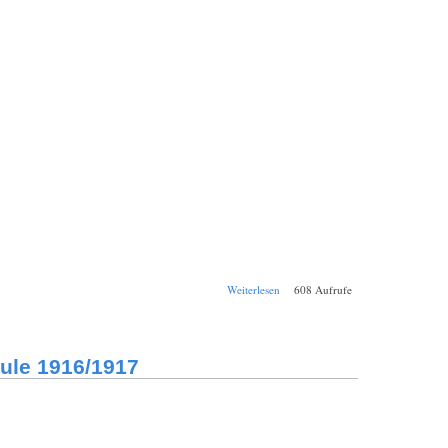
über Schul-
Weiterlesen
608 Aufrufe
Jahresbericht
Bamberg
Königliche
Realschule
ule 1916/1917
1917/1918