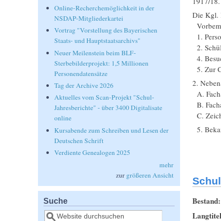
1917/18.
Online-Recherchemöglichkeit in der
Die Kgl. 
NSDAP-Mitgliederkartei
Vorbeme
Vortrag "Vorstellung des Bayerischen
1. Perso
Staats- und Hauptstaatsarchivs"
2. Schül
Neuer Meilenstein beim BLF-
4. Besuc
Sterbebilderprojekt: 1,5 Millionen
5. Zur C
Personendatensätze
2. Nebena
Tag der Archive 2026
A. Facha
Aktuelles vom Scan-Projekt "Schul-
B. Fachab
Jahresberichte" - über 3400 Digitalisate
C. Zeich
online
5. Beka
Kursabende zum Schreiben und Lesen der
Deutschen Schrift
Verdiente Genealogen 2025
mehr
zur
größeren Ansicht
Schul
Bestand
Suche
Suche
Langtite