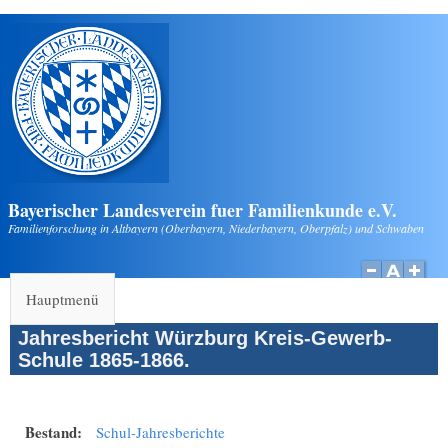
Direkt zum Inhalt
Bayerischer Landesverein fuer Familienkunde e.V.
Familienforschung in Altbayern (Oberbayern, Niederbayern, Oberpfalz) und Schwaben
Hauptmenü
Jahresbericht Würzburg Kreis-Gewerb-
Schule 1865-1866.
Bestand:
Schul-Jahresberichte