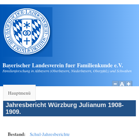
Direkt zum Inhalt
Bayerischer Landesverein fuer Familienkunde e.V.
Familienforschung in Altbayern (Oberbayern, Niederbayern, Oberpfalz) und Schwaben
Hauptmenü
Jahresbericht Würzburg Julianum 1908-
1909.
Bestand:
Schul-Jahresberichte