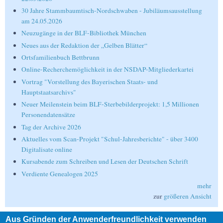
30 Jahre Stammbaumtisch-Nordschwaben - Jubiläumsausstellung
am 24.05.2026
Neuzugänge in der BLF-Bibliothek München
Neues aus der Redaktion der „Gelben Blätter“
Ortsfamilienbuch Bettbrunn
Online-Recherchemöglichkeit in der NSDAP-Mitgliederkartei
Vortrag "Vorstellung des Bayerischen Staats- und
Hauptstaatsarchivs"
Neuer Meilenstein beim BLF-Sterbebilderprojekt: 1,5 Millionen
Personendatensätze
Tag der Archive 2026
Aktuelles vom Scan-Projekt "Schul-Jahresberichte" - über 3400
Digitalisate online
Kursabende zum Schreiben und Lesen der Deutschen Schrift
Verdiente Genealogen 2025
mehr
zur
größeren Ansicht
Aus Gründen der Anwenderfreundlichkeit verwenden
Suche