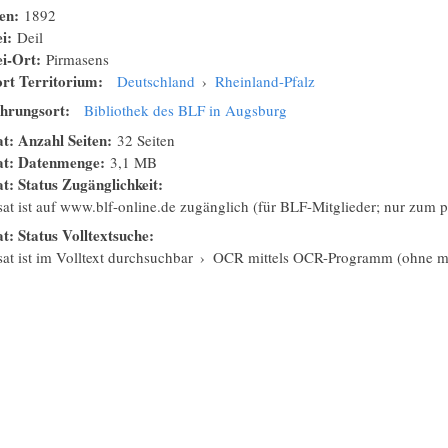
nen:
1892
ei:
Deil
ei-Ort:
Pirmasens
rt Territorium:
Deutschland
›
Rheinland-Pfalz
hrungsort:
Bibliothek des BLF in Augsburg
at: Anzahl Seiten:
32 Seiten
sat: Datenmenge:
3,1 MB
at: Status Zugänglichkeit:
isat ist auf www.blf-online.de zugänglich (für BLF-Mitglieder; nur zum
at: Status Volltextsuche:
sat ist im Volltext durchsuchbar
›
OCR mittels OCR-Programm (ohne ma