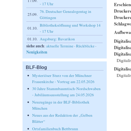
17.09.
Erschie
- 17 Uhr
Drucker
76. Deutscher Genealogentag in
25.09.
Drucker
Göttingen
Schlagwo
Bibliotheksöffnung und Workshop 14
01.10.
- 17 Uhr
Aufbewa
01.10.
Augsburg: Bavarikon
Digitalis
siehe auch
:
aktuelle Termine
·
Rückblicke
·
Digitali
Neuigkeiten
Digitalis
Digital
BLF-Blog
Digitalis
Digitali
Mysteriöser Sturz von der Münchner
Frauenkirche - Vortrag am 22.05.2026
30 Jahre Stammbaumtisch-Nordschwaben
- Jubiläumsausstellung am 24.05.2026
Neuzugänge in der BLF-Bibliothek
München
Neues aus der Redaktion der „Gelben
Blätter“
Ortsfamilienbuch Bettbrunn