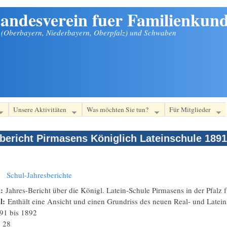
andesverein fuer Familienkund
n (Oberbayern, Niederbayern, Oberpfalz) und Schwaben
Unsere Aktivitäten
Was möchten Sie tun?
Für Mitglieder
bericht Pirmasens Königlich Lateinschule 1891
:
Schul-Jahresberichte
l:
Jahres-Bericht über die Königl. Latein-Schule Pirmasens in der Pfalz 
el:
Enthält eine Ansicht und einen Grundriss des neuen Real- und Latei
91
bis
1892
:
28