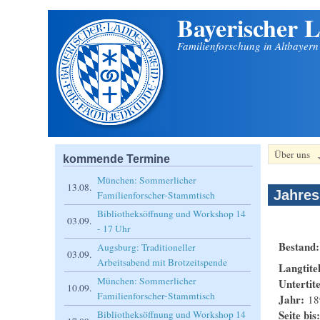
Bayerischer L
Direkt zum Inhalt
Familienforschung in Altbayer
Über uns
kommende Termine
München: Sommerlicher
13.08.
Jahres
Familienforscher-Stammtisch
Bibliotheksöffnung und Workshop 14
03.09.
- 17 Uhr
Bestand
Augsburg: Traditioneller
03.09.
Arbeitsabend mit Brotzeitspende
Langtite
München: Sommerlicher
Untertit
10.09.
Familienforscher-Stammtisch
Jahr:
18
Seite bis
Bibliotheksöffnung und Workshop 14