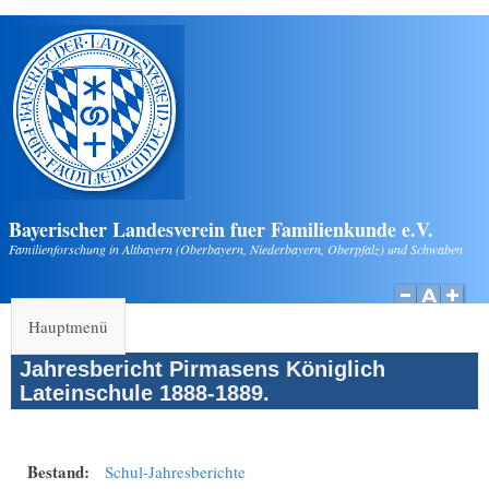
Direkt zum Inhalt
Bayerischer Landesverein fuer Familienkunde e.V.
Familienforschung in Altbayern (Oberbayern, Niederbayern, Oberpfalz) und Schwaben
Hauptmenü
Jahresbericht Pirmasens Königlich
Lateinschule 1888-1889.
Bestand:
Schul-Jahresberichte