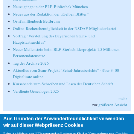
Neuzugänge in der BLF-Bibliothek München
Neues aus der Redaktion der „Gelben Blätter“
Ortsfamilienbuch Bettbrunn
Online-Recherchemöglichkeit in der NSDAP-Mitgliederkartei
Vortrag "Vorstellung des Bayerischen Staats- und
Hauptstaatsarchivs"
Neuer Meilenstein beim BLF-Sterbebilderprojekt: 1,5 Millionen
Personendatensätze
Tag der Archive 2026
Aktuelles vom Scan-Projekt "Schul-Jahresberichte" - über 3400
Digitalisate online
Kursabende zum Schreiben und Lesen der Deutschen Schrift
Verdiente Genealogen 2025
mehr
zur
größeren Ansicht
Aus Gründen der Anwenderfreundlichkeit verwenden
Suche
wir auf dieser Webpräsenz Cookies
Suche
Beim Anklicken von "Einverstanden" stimmen Sie der Verwendung von Cookies