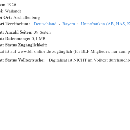
nen:
1926
ei:
Wailandt
ei-Ort:
Aschaffenburg
rt Territorium:
Deutschland
›
Bayern
›
Unterfranken (AB, HAS, 
at: Anzahl Seiten:
39 Seiten
sat: Datenmenge:
5,1 MB
at: Status Zugänglichkeit:
isat ist auf www.blf-online.de zugänglich (für BLF-Mitglieder; nur zum
at: Status Volltextsuche:
Digitalisat ist NICHT im Volltext durchsuchb