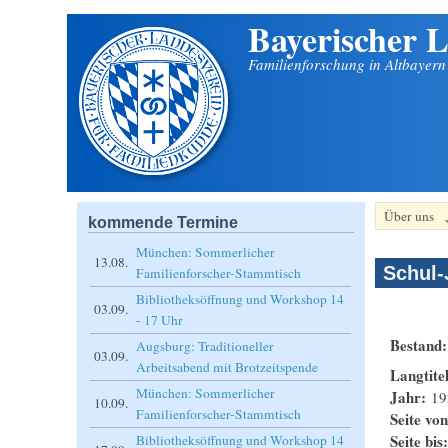
Bayerischer L
Direkt zum Inhalt
Familienforschung in Altbayer
Über uns
kommende Termine
München: Sommerlicher
13.08.
Schul-
Familienforscher-Stammtisch
Bibliotheksöffnung und Workshop 14
03.09.
- 17 Uhr
Bestand
Augsburg: Traditioneller
03.09.
Arbeitsabend mit Brotzeitspende
Langtite
München: Sommerlicher
Jahr:
19
10.09.
Familienforscher-Stammtisch
Seite vo
Seite bis
Bibliotheksöffnung und Workshop 14