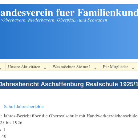
andesverein fuer Familienkund
n (Oberbayern, Niederbayern, Oberpfalz) und Schwaben
Unsere Aktivitäten
Was möchten Sie tun?
Für Mitglieder
Jahresbericht Aschaffenburg Realschule 1925/
:
Schul-Jahresberichte
l:
Jahres-Bericht über die Oberrealschule mit Handwerkerzeichenschule 
25
bis
1926
n:
1
:
40