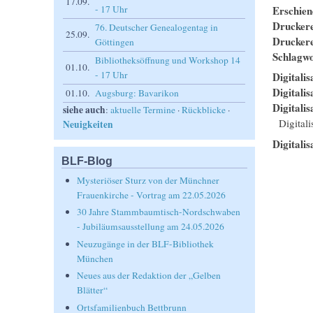
17.09.
Erschie
- 17 Uhr
Drucker
76. Deutscher Genealogentag in
25.09.
Drucker
Göttingen
Schlagwo
Bibliotheksöffnung und Workshop 14
01.10.
- 17 Uhr
Digitalis
Digitali
01.10.
Augsburg: Bavarikon
Digitalis
siehe auch
:
aktuelle Termine
·
Rückblicke
·
Digital
Neuigkeiten
Digitalis
BLF-Blog
Mysteriöser Sturz von der Münchner
Frauenkirche - Vortrag am 22.05.2026
30 Jahre Stammbaumtisch-Nordschwaben
- Jubiläumsausstellung am 24.05.2026
Neuzugänge in der BLF-Bibliothek
München
Neues aus der Redaktion der „Gelben
Blätter“
Ortsfamilienbuch Bettbrunn