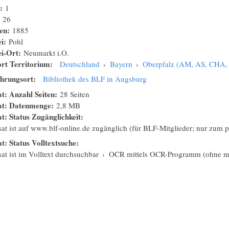
n:
1
:
26
nen:
1885
ei:
Pohl
ei-Ort:
Neumarkt i.O.
rt Territorium:
Deutschland
›
Bayern
›
Oberpfalz (AM, AS, CHA
hrungsort:
Bibliothek des BLF in Augsburg
at: Anzahl Seiten:
28 Seiten
sat: Datenmenge:
2,8 MB
at: Status Zugänglichkeit:
isat ist auf www.blf-online.de zugänglich (für BLF-Mitglieder; nur zum
at: Status Volltextsuche:
sat ist im Volltext durchsuchbar
›
OCR mittels OCR-Programm (ohne ma