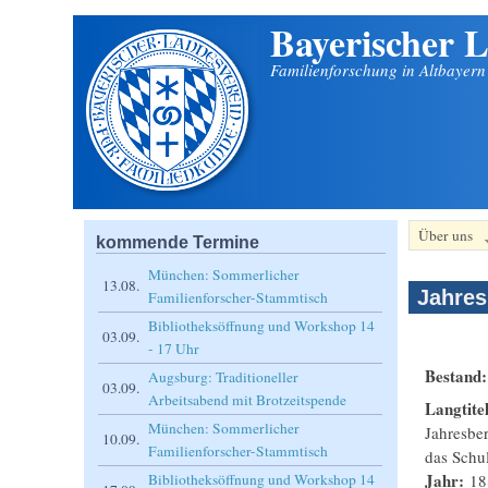
Bayerischer L
Direkt zum Inhalt
Familienforschung in Altbayer
Über uns
kommende Termine
München: Sommerlicher
13.08.
Jahres
Familienforscher-Stammtisch
Bibliotheksöffnung und Workshop 14
03.09.
- 17 Uhr
Bestand
Augsburg: Traditioneller
03.09.
Arbeitsabend mit Brotzeitspende
Langtite
München: Sommerlicher
Jahresber
10.09.
Familienforscher-Stammtisch
das Schu
Jahr:
18
Bibliotheksöffnung und Workshop 14