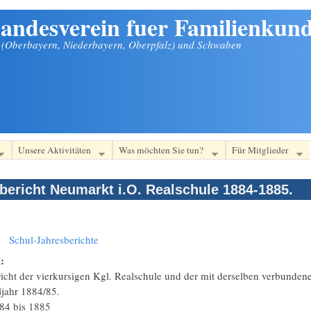
andesverein fuer Familienkund
n (Oberbayern, Niederbayern, Oberpfalz) und Schwaben
Unsere Aktivitäten
Was möchten Sie tun?
Für Mitglieder
bericht Neumarkt i.O. Realschule 1884-1885.
:
Schul-Jahresberichte
l:
icht der vierkursigen Kgl. Realschule und der mit derselben verbunden
ljahr 1884/85.
84
bis
1885