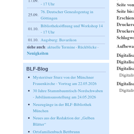
17.09.
Seite vo
- 17 Uhr
Seite bis
76. Deutscher Genealogentag in
25.09.
Erschie
Göttingen
Drucker
Bibliotheksöffnung und Workshop 14
01.10.
Drucker
- 17 Uhr
Schlagwo
01.10.
Augsburg: Bavarikon
Aufbewa
siehe auch
:
aktuelle Termine
·
Rückblicke
·
Neuigkeiten
Digitalis
Digitali
Digitalis
BLF-Blog
Digital
Mysteriöser Sturz von der Münchner
Digitalis
Frauenkirche - Vortrag am 22.05.2026
Digitali
30 Jahre Stammbaumtisch-Nordschwaben
- Jubiläumsausstellung am 24.05.2026
Neuzugänge in der BLF-Bibliothek
München
Neues aus der Redaktion der „Gelben
Blätter“
Ortsfamilienbuch Bettbrunn